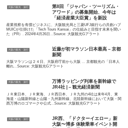
第8回 「ジャパン・ツーリズム・
大阪の観光・旅行
アワード」の募集開始、今年は
「経済産業大臣賞」を新設
産業視察を有償ビジネスに、大阪観光局と三菱UFJ銀行らの共創ハブ
MUICが仕掛けた「Tech Tours Kansai」の仕組みと目指す未来を聞い
た（PR）. 2024年4月26日...Source: 大阪観光Gアラート
近藤が初マラソン日本最高 – 京都
大阪の観光・旅行
新聞
大阪マラソンは２４日、大阪府庁前から大阪 ... 京都観光の「日本人
離れ...Source: 大阪観光Gアラート
万博ラッピング列車を新幹線で
大阪の観光・旅行
JR4社 | –
観光
経済新聞
ＪＲ東日本、ＪＲ東海、ＪＲ西日本、ＪＲ九州の4社は来年4月、東
海道・山陽新幹線と山陽・九州新幹線、北陸新幹線において大阪・関
西万博のロゴマークや公式...Source: 大阪観光Gアラート
JR西、「ドクターイエロー」新
大阪の観光・旅行
大阪
〜博多 体験乗車イベント開