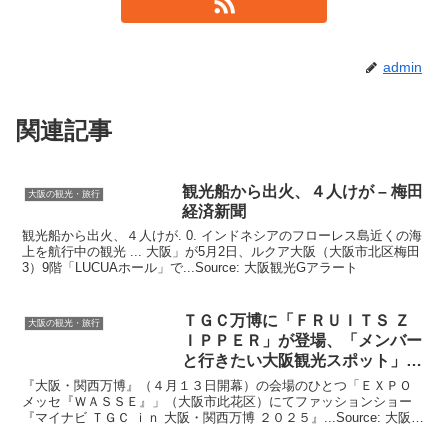
admin
関連記事
観光
船から出火、４人けが – 梅田
大阪の観光・旅行
経済新聞
観光船から出火、４人けが. 0. インドネシアのフローレス島近くの海
上を航行中の観光 ... 大阪」が5月2日、ルクア大阪（大阪市北区梅田
3）9階「LUCUAホール」で...Source: 大阪観光Gアラート
ＴＧＣ万博に「ＦＲＵＩＴＳ Ｚ
大阪の観光・旅行
ＩＰＰＥＲ」が登場、「メンバー
と行きたい
大阪観光
スポット」に
…
『大阪・関西万博』（４月１３日開幕）の会場のひとつ「ＥＸＰＯ
メッセ『ＷＡＳＳＥ』」（大阪市此花区）にてファッションショー
『マイナビ ＴＧＣ ｉｎ 大阪・関西万博 ２０２５』...Source: 大阪観
光Gアラート