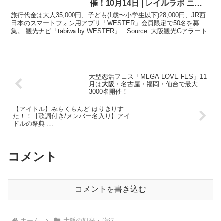
催！10月14日 | レイルラボ ニュ
ース
旅行代金は大人35,000円、子ども(1歳〜小学生以下)28,000円、JR西
日本のスマートフォン用アプリ「WESTER」会員限定で50名を募
集。 観光ナビ「tabiwa by WESTER」...Source: 大阪観光Gアラート
大型恋活フェス「MEGA LOVE FES」11
月は
大阪
・名古屋・福岡・仙台で最大
3000名開催！
【アイドル】みらくらんど はりきりす
た！！【歌詞付き/メンバー名入り】アイ
ドルの祭典 …
コメント
コメントを書き込む
ホーム
大阪の観光・旅行