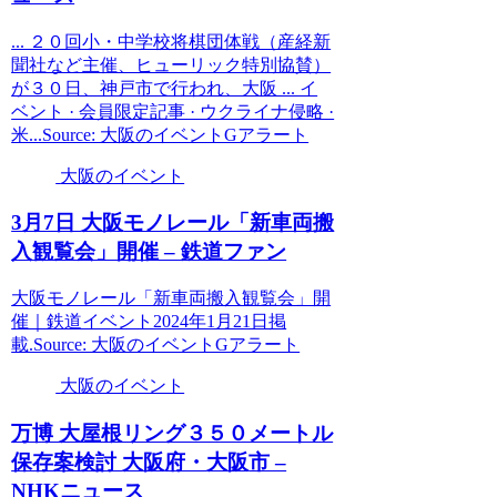
... ２０回小・中学校将棋団体戦（産経新
聞社など主催、ヒューリック特別協賛）
が３０日、神戸市で行われ、大阪 ... イ
ベント · 会員限定記事 · ウクライナ侵略 ·
米...Source: 大阪のイベントGアラート
大阪のイベント
3月7日
大阪
モノレール「新車両搬
入観覧会」開催 – 鉄道ファン
大阪モノレール「新車両搬入観覧会」開
催｜鉄道イベント2024年1月21日掲
載.Source: 大阪のイベントGアラート
大阪のイベント
万博 大屋根リング３５０メートル
保存案検討
大阪
府・
大阪
市 –
NHKニュース