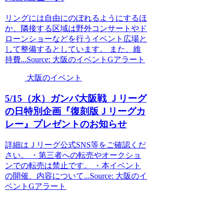
リングには自由にのぼれるようにするほ
か、隣接する区域は野外コンサートやド
ローンショーなどを行うイベント広場と
して整備するとしています。 また、維
持費...Source: 大阪のイベントGアラート
大阪のイベント
5/15（水）ガンバ
大阪
戦 Ｊリーグ
の日特別企画『復刻版Ｊリーグカ
レー』プレゼントのお知らせ
詳細はＪリーグ公式SNS等をご確認くだ
さい。 ・第三者への転売やオークショ
ンでの転売は禁止です。 ・本イベント
の開催、内容について...Source: 大阪のイ
ベントGアラート