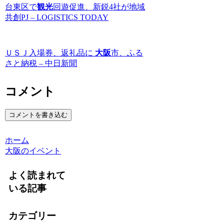
台東区で
観光
回遊促進、新鋭4社が地域
共創PJ – LOGISTICS TODAY
ＵＳＪ入場券、返礼品に
大阪
市、ふる
さと納税 – 中日新聞
コメント
コメントを書き込む
ホーム
大阪のイベント
よく読まれて
いる記事
カテゴリー