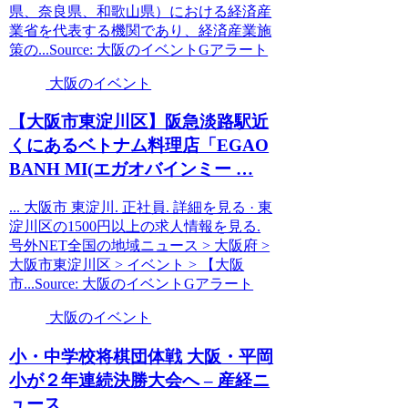
県、奈良県、和歌山県）における経済産
業省を代表する機関であり、経済産業施
策の...Source: 大阪のイベントGアラート
大阪のイベント
【
大阪
市東淀川区】阪急淡路駅近
くにあるベトナム料理店「EGAO
BANH MI(エガオバインミー …
... 大阪市 東淀川. 正社員. 詳細を見る · 東
淀川区の1500円以上の求人情報を見る.
号外NET全国の地域ニュース > 大阪府 >
大阪市東淀川区 > イベント > 【大阪
市...Source: 大阪のイベントGアラート
大阪のイベント
小・中学校将棋団体戦
大阪
・平岡
小が２年連続決勝大会へ – 産経ニ
ュース