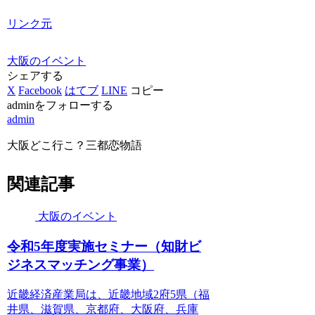
リンク元
大阪のイベント
シェアする
X
Facebook
はてブ
LINE
コピー
adminをフォローする
admin
大阪どこ行こ？三都恋物語
関連記事
大阪のイベント
令和5年度実施セミナー（知財ビ
ジネスマッチング事業）
近畿経済産業局は、近畿地域2府5県（福
井県、滋賀県、京都府、大阪府、兵庫