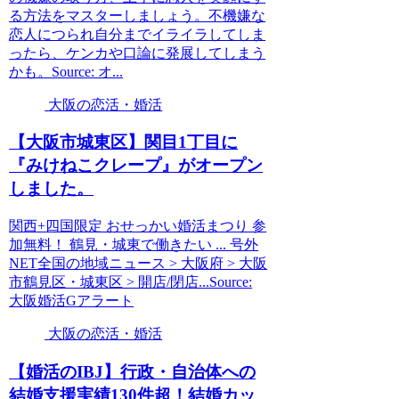
る方法をマスターしましょう。不機嫌な
恋人につられ自分までイライラしてしま
ったら、ケンカや口論に発展してしまう
かも。Source: オ...
大阪の恋活・婚活
【
大阪
市城東区】関目1丁目に
『みけねこクレープ』がオープン
しました。
関西+四国限定 おせっかい婚活まつり 参
加無料！ 鶴見・城東で働きたい ... 号外
NET全国の地域ニュース > 大阪府 > 大阪
市鶴見区・城東区 > 開店/閉店...Source:
大阪婚活Gアラート
大阪の恋活・婚活
【
婚活
のIBJ】行政・自治体への
結婚支援実績130件超！結婚カッ