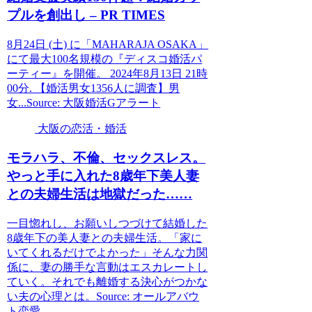
プルを創出し – PR TIMES
8月24日 (土) に「MAHARAJA OSAKA」
にて最大100名規模の『ディスコ婚活パ
ーティー』を開催。 2024年8月13日 21時
00分. 【婚活男女1356人に調査】男
女...Source: 大阪婚活Gアラート
大阪の恋活・婚活
モラハラ、不倫、セックスレス。
やっと手に入れた8歳年下美人妻
との夫婦生活は地獄だった……
一目惚れし、お願いしつづけて結婚した
8歳年下の美人妻との夫婦生活。「家に
いてくれるだけでよかった」そんな力関
係に、妻の勝手な言動はエスカレートし
ていく。それでも離婚する決心がつかな
い夫の心理とは。Source: オールアバウ
ト恋愛