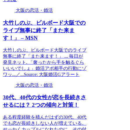
大阪の恋活・婚活
大竹しのぶ、ビルボード
大阪
での
ライブ無事に終了「また来ま
す！」 – MSN
大竹しのぶ、ビルボード大阪でのライブ
無事に終了「また来ます！」 ... 毎日が
発見ネット. 「奢ったから手を触るぐら
いいいでしょ」婚活アポ相手の行動にゾ
ワッ...／...Source: 大阪婚活Gアラート
大阪の恋活・婚活
30代、40代の女性が恋を長続きさ
せるには？ 2つの傾向と対策！
ある程度経験を積んだはずの30代、40代
でも恋が長続きしない人が増えている。
せっかくカップルになれたのに、その付