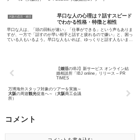
早口な人の心理は？話すスピード
大阪の恋活・婚活
でわかる性格・特徴と相性
早口な人は、「頭の回転が速い」「仕事ができる」という声もありま
すが、一方で「話すのが早い相手と話すと疲れるので嫌い」と、困っ
ている人もいるよう。早口な人もいれば、ゆっくりと話す人もいま
す。話の早さから、心理や性格・特徴、相性を分析しましょう...
【
婚活
のIBJ】新サービス オンライン結
婚相談所「IBJ online」リリース – PR
TIMES
万博海外スタッフ対象のツアーを実施～
大阪
の周遊
観光
促進へ～（
大阪
商工会議
所）
コメント
コメントを書き込む