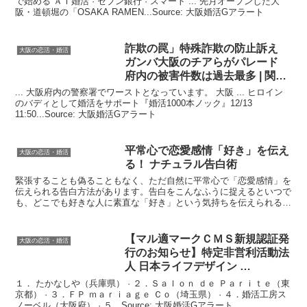
で始める ＡＩ婚活 · セブン銀行 · スマート ... 先月オープンした大
阪・道頓堀の「OSAKA RAMEN...Source: 大阪婚活Gアラート
詐欺の罠」特殊詐欺の防止訴え
大阪の恋活・婚活
ガンバ
大阪
のチアらがパレード
府内の被害件数は過去最多 | 関西
…
... 大阪府内の警察署でワーストとなっています。 大阪 ... ヒロイン
のバディとして婚活をサポート『婚活1000本ノック』12/13
11:50...Source: 大阪婚活Gアラート
平常心で恋愛感情「好き」を伝え
大阪の恋活・婚活
る！ ナチュラル告白術
緊張することも偽ることもなく、ただ自然に平常心で「恋愛感情」を
伝えられる告白方法があります。告白をこんなふうに捉えるといつで
も、どこでも好きな人に素直な「好き」という気持ちを伝えられるよ
うになりますよ。ぜひ参考にしてみてくださいね。Sour...
【マル適マークＣＭＳ新規認証発
大阪の恋活・婚活
行のお知らせ】特定非営利活動法
人 日本ライフデザイン …
１． たかなしや（兵庫県） · ２．Ｓａｌｏｎ ｄｅ Ｐａｒｉｔｅ（東
京都） · ３．ＦＰ ｍａｒｉａｇｅ Ｃｏ（埼玉県） · ４．婚活工房ス
ノーベル（大阪府） · ５．Source: 大阪婚活Gアラート