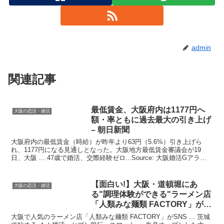
admin
関連記事
最低賃金、
大阪
府内は1177円へ
大阪の恋活・婚活
額・率ともに過去最大の引き上げ
– 朝日新聞
大阪府内の最低賃金（時給）が昨年より63円（5.6%）引き上げら
れ、1177円になる見通しとなった。大阪地方最低賃金審議会が19
日、大阪 ... 47歳で婚活、交際経験ゼロ...Source: 大阪婚活Gアラー
ト
【面白い!】
大阪
・道頓堀にあ
大阪の恋活・婚活
る"調理体験ができる"ラーメン店
「人類みな麺類 FACTORY」が話
題
大阪で人気のラーメン店「人類みな麺類 FACTORY」がSNS ... 茨城