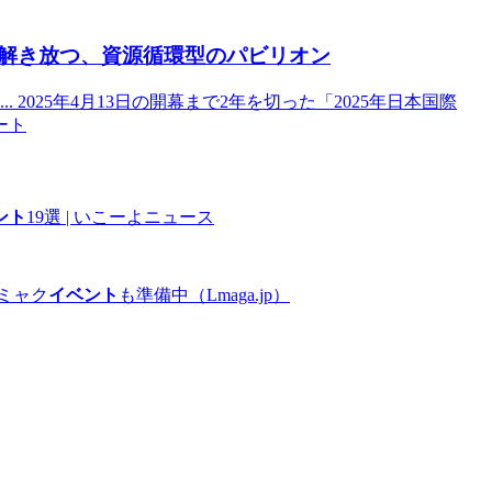
解き放つ、資源循環型のパビリオン
... 2025年4月13日の開幕まで2年を切った「2025年日本国際
ート
ント
19選 | いこーよニュース
ミャク
イベント
も準備中（Lmaga.jp）