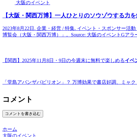
大阪のイベント
【
大阪
・関西万博】一人ひとりのソウゾウする力を
2023年8月22日. 企業・経営 / 特集. イベント・スポンサー活動 
博覧会（大阪・関西万博）」。Source: 大阪のイベントGアラ
【関西】2025年11月8日・9日の今週末に無料で楽しめる
イベ
「堂島アバンザパビリオン」？ 万博効果で書店好調、ミャク
コメント
コメントを書き込む
ホーム
大阪のイベント