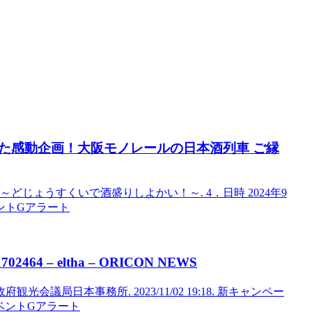
た感動企画！
大阪
モノレールの日本酒列車 ご縁
どじょうすくいで酒盛りしよかい！～. 4．日時 2024年9
イベントGアラート
2464 – eltha – ORICON NEWS
光会議局日本事務所. 2023/11/02 19:18. 新キャンペー
イベントGアラート