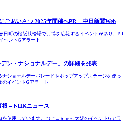
いさつ 2025年開催へPR – 中日新聞Web
は同市春日町の松阪競輪場で万博を広報するイベントがあり、PR
のイベントGアラート
ーデン・ナショナルデー」の詳細を発表
るナショナルデーパレードやポップアップステージを使っ
 大阪のイベントGアラート
彦根 – NHKニュース
iptを使用しています。 ひこ...Source: 大阪のイベントGアラ