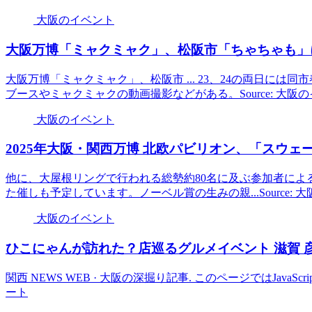
大阪のイベント
大阪
万博「ミャクミャク」、松阪市「ちゃちゃも」にごあ
大阪万博「ミャクミャク」、松阪市 ... 23、24の両日に
ブースやミャクミャクの動画撮影などがある。Source: 大阪
大阪のイベント
2025年
大阪
・関西万博 北欧パビリオン、「スウェ
他に、大屋根リングで行われる総勢約80名に及ぶ参加者によ
た催しも予定しています。ノーベル賞の生みの親...Source:
大阪のイベント
ひこにゃんが訪れた？店巡るグルメ
イベント
滋賀 
関西 NEWS WEB · 大阪の深掘り記事. このページではJavaScr
ート