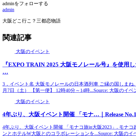
adminをフォローする
admin
大阪どこ行こ？三都恋物語
関連記事
大阪のイベント
『EXPO TRAIN 2025
大阪
モノレール号』を使用し
…
3．イベント名 大阪モノレールの日本酒列車 ご縁の国しまね. ～
月7日（土） 【第一便】 12時40分～14時...Source: 大阪の
大阪のイベント
4年ぶり、
大阪イベント
開催 「モナ…｜Release No.170
4年ぶり、大阪イベント開催 「モナコ旅in大阪2023」. モナコ政府観
ンとホテルW大阪とのコラボレーションを...Source: 大阪の