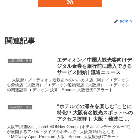
admin
関連記事
エディオン／中国人
観光
客向けデ
大阪の観光・旅行
ジタル金券を旅行前に購入できる
サービス開始 | 流通ニュース
... 大阪府）／エディオン近鉄あべのハルカス店（同）／エディオン
心斎橋店（大阪府）／エディオン道頓堀店（大阪府）. □エディオン
の関連記事 エディオン 決算...Source: 大阪観光Gアラート
“ホテルでの滞在を楽しむ”ことに
大阪の観光・旅行
特化!?
大阪
有名
観光
スポットへの
アクセス抜群！
大阪
・難波に …
大阪市浪速区に、hotel MONday Group（ホテル マンデー グループ）
が展開するアパルトタイプのホテルで、大阪第1号店となる
「MONday Apart Premium 大阪...Source: 大阪観光Gアラート