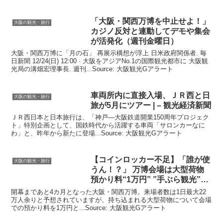
「
大阪
・関西万博を中止せよ！」
大阪の観光・旅行
カジノ反対と連動してデモや集会
が活発化（週刊金曜日）
大阪・関西万博に「月の石」 再展示構想が浮上 日米政府関係者. 毎
日新聞 12/24(日) 12:00 · 大阪をアジアNo.1の国際観光都市に 大阪観
光局の溝畑宏理事長. 週刊...Source: 大阪観光Gアラート
車両所内に直接入場、ＪＲ西と日
大阪の観光・旅行
旅が5月にツアー | –
観光
経済新聞
ＪＲ西日本と日本旅行は、「神戸―大阪鉄道開業150周年プロジェク
ト」特別企画として、国鉄時代から活躍する車両「サロンカーなに
わ」と、昨年から新たに登場...Source: 大阪観光Gアラート
【コインロッカー不足】「誰が使
大阪の観光・旅行
うん！？」 万博会場は大型荷物
預かり料“1万円” ”手ぶら
観光
”の
新 …
開幕まであと4カ月となった大阪・関西万博。来場者数は1日最大22
万人余りと予想されていますが、持ち込まれる大型荷物について会場
での預かり料を1万円と...Source: 大阪観光Gアラート