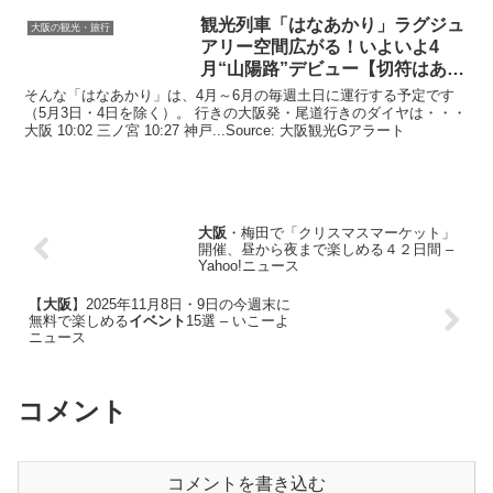
観光
列車「はなあかり」ラグジュ
大阪の観光・旅行
アリー空間広がる！いよいよ4
月“山陽路”デビュー【切符はあす
5 …
そんな「はなあかり」は、4月～6月の毎週土日に運行する予定です
（5月3日・4日を除く）。 行きの大阪発・尾道行きのダイヤは・・・
大阪 10:02 三ノ宮 10:27 神戸...Source: 大阪観光Gアラート
大阪
・梅田で「クリスマスマーケット」
開催、昼から夜まで楽しめる４２日間 –
Yahoo!ニュース
【
大阪
】2025年11月8日・9日の今週末に
無料で楽しめる
イベント
15選 – いこーよ
ニュース
コメント
コメントを書き込む