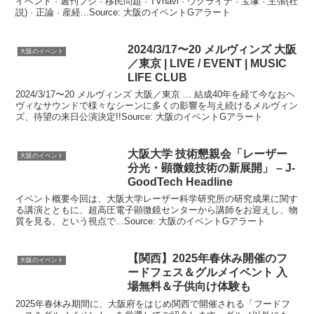
イベント · 週刊フジ · 移民問題 · TVnavi · ウクライナ · 宝塚 · 主張(社
説) · 正論 · 産経...Source: 大阪のイベントGアラート
2024/3/17〜20 メルヴィンズ
大阪
大阪のイベント
／東京 | LIVE /
EVENT
| MUSIC
LIFE CLUB
2024/3/17〜20 メルヴィンズ 大阪／東京 ... 結成40年を経て今なおヘ
ヴィなサウンドで様々なシーンに多くの影響を与え続けるメルヴィン
ズ、待望の来⽇公演決定!!Source: 大阪のイベントGアラート
大阪
大学 技術懇親会「レーザー
大阪のイベント
分光・顕微鏡技術の新展開」 – J-
GoodTech Headline
イベント概要今回は、大阪大学レーザー科学研究所の研究成果に関す
る講演とともに、超高圧電子顕微鏡センターから講師をお迎えし、物
質を見る、という視点で...Source: 大阪のイベントGアラート
【関西】2025年春休み開催のフ
大阪のイベント
ードフェス＆グルメ
イベント
入
場無料＆子供向け体験も
2025年春休み期間に、大阪府をはじめ関西で開催される「フードフ