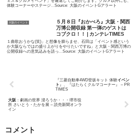
ェス＆グルメイベント」を厳選してご紹介します。グルメ以外にも、
体験コーナーやステージ...Source: 大阪のイベントGアラート
５月８日『おかべろ』
大阪
・関西
大阪のイベント
万博公開収録 第一弾のゲストは
コブクロ！！ | カンテレTIMES
１曲歌おうかな(笑)」と想像を膨らませ、石田は「イベント感という
か大阪ならではの盛り上がりをやりたいですね」と大阪・関西万博の
公開収録への意気込みを語っ...Source: 大阪のイベントGアラート
『三菱自動車4WD登坂キット 体験
イベン
ト
』、『はたらくクルマコーナー』 – PR
TIMES
大阪
：劇画の世界 浸ろうか・・・堺市役
所 さいとう・たかを展 – 読売新聞オンラ
イン
コメント