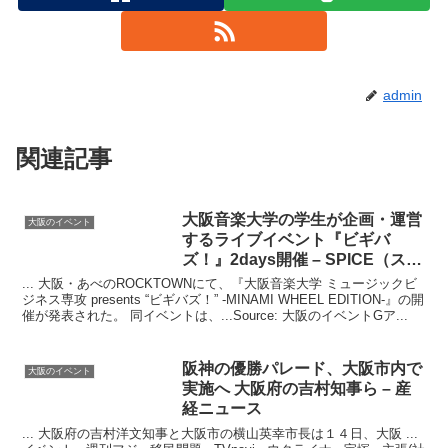
admin
関連記事
大阪
音楽大学の学生が企画・運営
大阪のイベント
するライブ
イベント
『ビギバ
ズ！』2days開催 – SPICE（スパ
イス）
... 大阪・あべのROCKTOWNにて、『大阪音楽大学 ミュージックビ
ジネス専攻 presents “ビギバズ！” -MINAMI WHEEL EDITION-』の開
催が発表された。 同イベントは、...Source: 大阪のイベントGア...
阪神の優勝パレード、
大阪
市内で
大阪のイベント
実施へ
大阪
府の吉村知事ら – 産
経ニュース
... 大阪府の吉村洋文知事と大阪市の横山英幸市長は１４日、大阪 ...