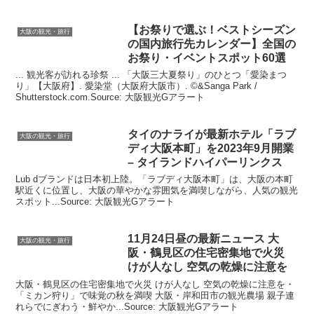
【お祭りで選ぶ！ベストシーズン
大阪の観光・旅行
の国内旅行先カレンダー】全国の
お祭り・イベントスポット60選
... 観光客が訪れる珍祭 ... 「大阪三大夏祭り」のひとつ「愛染まつ
り」【大阪府】. 愛染堂（大阪府大阪市）. ©&Sanga Park /
Shutterstock.com.Source: 大阪観光Gアラート
タイのナライが最新ホテル「ラブ
大阪の観光・旅行
ディ
大阪
本町」を2023年9月開業
– タイランドハイパーリンクス
Lub dブランドは日本初上陸。「ラブディ大阪本町」は、大阪の本町
駅近くに位置し、大阪の華やかな雰囲気を満喫しながら、人気の観光
スポット...Source: 大阪観光Gアラート
11月24日昼の最新ニュース
大
大阪の観光・旅行
阪
・鶴見区の住宅密集地で火災
けが人なし 空気の乾燥に注意を
大阪・鶴見区の住宅密集地で火災 けが人なし 空気の乾燥に注意を・
「ミカン狩り」で味覚の秋を満喫 大阪・岸和田市の観光農場 親子連
れらでにぎわう・鮮やか...Source: 大阪観光Gアラート