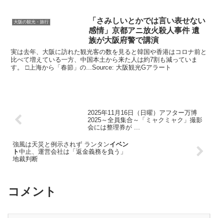
「さみしいとかでは言い表せない
大阪の観光・旅行
感情」京都アニ放火殺人事件 遺
族が
大阪
府警で講演
実は去年、大阪に訪れた観光客の数を見ると韓国や香港はコロナ前と
比べて増えている一方、中国本土から来た人は約7割も減っていま
す。 □上海から「春節」の...Source: 大阪観光Gアラート
2025年11月16日（日曜）アフター万博
2025～全員集合～「ミャクミャク」撮影
会には整理券が …
強風は天災と例示されず ランタン
イベン
ト
中止、運営会社は「返金義務を負う」
地裁判断
コメント