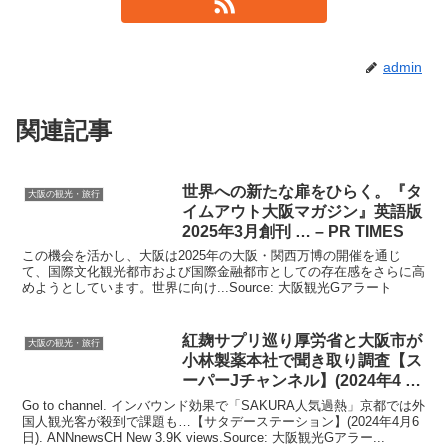
admin
関連記事
世界への新たな扉をひらく。『タ
大阪の観光・旅行
イムアウト
大阪
マガジン』英語版
2025年3月創刊 … – PR TIMES
この機会を活かし、大阪は2025年の大阪・関西万博の開催を通じ
て、国際文化観光都市および国際金融都市としての存在感をさらに高
めようとしています。世界に向け...Source: 大阪観光Gアラート
紅麹サプリ巡り厚労省と
大阪
市が
大阪の観光・旅行
小林製薬本社で聞き取り調査【ス
ーパーJチャンネル】(2024年4 …
Go to channel. インバウンド効果で「SAKURA人気過熱」京都では外
国人観光客が殺到で課題も…【サタデーステーション】(2024年4月6
日). ANNnewsCH New 3.9K views.Source: 大阪観光Gアラー...