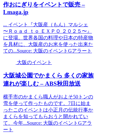
作おにぎりを
イベント
で販売 –
Lmaga.jp
... イベント『大阪産（もん）マルシェ
〜Ｒｏａｄ ｔｏ ＥＸＰＯ ２０２５〜』
に登場。世界各国の料理や日本の特産物
を具材に、大阪産のお米を使った出来た
ての...Source: 大阪のイベントGアラート
大阪のイベント
大阪
城公園でかまくら 多くの家族
連れが楽しむ – ABS秋田放送
横手市のかまくら職人がおよそ50トンの
雪を使って作ったものです。7日に始ま
ったこのイベントは小正月の伝統行事か
まくらを知ってもらおうと開かれてい
て、今年...Source: 大阪のイベントGアラ
ート