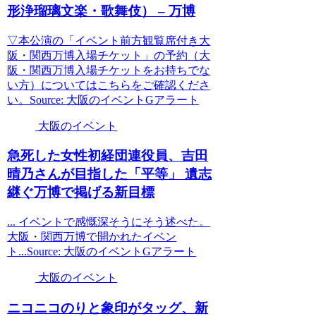
形浄瑠璃文楽・歌舞伎） – 万博
▽本公演の「イベント前方観覧席付き大
阪・関西万博入場チケット」の予約（大
阪・関西万博入場チケットをお持ちでな
い方）についてはこちらをご確認くださ
い。Source: 大阪のイベントGアラート
大阪のイベント
急死した女性初経団連役員、吉田
晴乃さんが目指した「平等」 遺志
継ぐ万博で掲げる新目標
... イベントで感慨深そうにそう述べた。
大阪・関西万博で開かれたイベン
ト...Source: 大阪のイベントGアラート
大阪のイベント
ニコニコのりと象印がタッグ、新