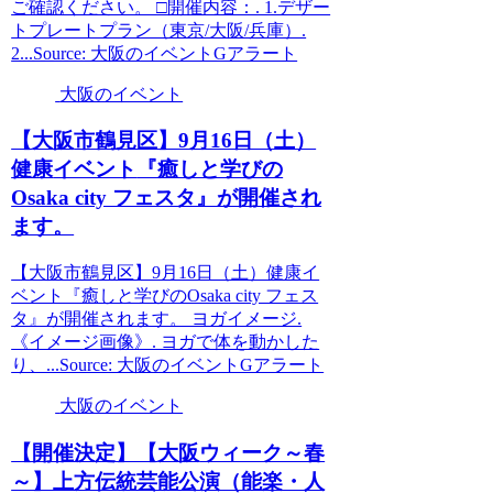
ご確認ください。 □開催内容：. 1.デザー
トプレートプラン（東京/大阪/兵庫）.
2...Source: 大阪のイベントGアラート
大阪のイベント
【
大阪
市鶴見区】9月16日（土）
健康
イベント
『癒しと学びの
Osaka city フェスタ』が開催され
ます。
【大阪市鶴見区】9月16日（土）健康イ
ベント『癒しと学びのOsaka city フェス
タ』が開催されます。 ヨガイメージ.
《イメージ画像》. ヨガで体を動かした
り、...Source: 大阪のイベントGアラート
大阪のイベント
【開催決定】【
大阪
ウィーク～春
～】上方伝統芸能公演（能楽・人