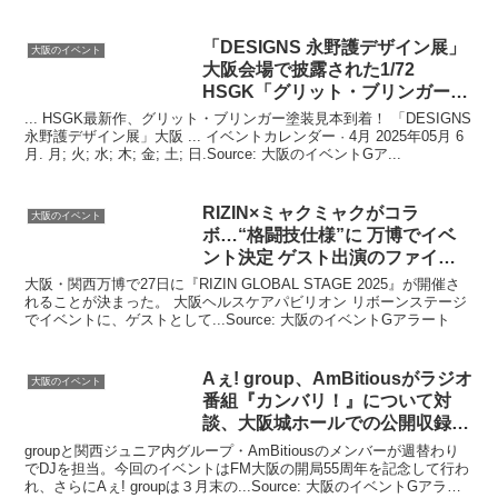
「DESIGNS 永野護デザイン展」
大阪のイベント
大阪
会場で披露された1/72
HSGK「グリット・ブリンガー」
塗装 …
... HSGK最新作、グリット・ブリンガー塗装見本到着！ 「DESIGNS
永野護デザイン展」大阪 ... イベントカレンダー · 4月 2025年05月 6
月. 月; 火; 水; 木; 金; 土; 日.Source: 大阪のイベントGア...
RIZIN×ミャクミャクがコラ
大阪のイベント
ボ…“格闘技仕様”に 万博で
イベ
ント
決定 ゲスト出演のファイタ
ー発表 …
大阪・関西万博で27日に『RIZIN GLOBAL STAGE 2025』が開催さ
れることが決まった。 大阪ヘルスケアパビリオン リボーンステージ
でイベントに、ゲストとして...Source: 大阪のイベントGアラート
Aぇ! group、AmBitiousがラジオ
大阪のイベント
番組『カンバリ！』について対
談、
大阪
城ホールでの公開収録は
…
groupと関西ジュニア内グループ・AmBitiousのメンバーが週替わり
でDJを担当。今回のイベントはFM大阪の開局55周年を記念して行わ
れ、さらにAぇ! groupは３月末の...Source: 大阪のイベントGアラー