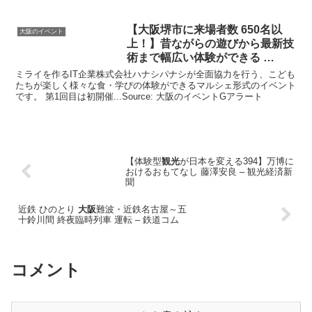
ト
【
大阪
堺市に来場者数 650名以
大阪のイベント
上！】昔ながらの遊びから最新技
術まで幅広い体験ができる …
ミライを作るIT企業株式会社ハナシパナシが全面協力を行う、こども
たちが楽しく様々な食・学びの体験ができるマルシェ形式のイベント
です。 第1回目は初開催...Source: 大阪のイベントGアラート
【体験型
観光
が日本を変える394】万博に
おけるおもてなし 藤澤安良 – 観光経済新
聞
近鉄 ひのとり
大阪
難波・近鉄名古屋～五
十鈴川間 終夜臨時列車 運転 – 鉄道コム
コメント