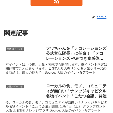
admin
関連記事
フワちゃんを「デコレーションズ
大阪のイベント
公式宣伝隊長」に任命！ 「デコ
レーションズ やみつき食感体験
会 …
本イベントは、今後、大阪・札幌でも開催します。※イベント内容は
開催都市ごとに異なります。 □ 3年ぶりの復活となる人気シリーズの
新商品は、最大の魅力で...Source: 大阪のイベントGアラート
ローカルの食、モノ、コミュニテ
大阪のイベント
ィが面白い！ナレッジキャピタル
名物
イベント
「こたつ会議」開催
今、ローカルの食、モノ、コミュニティが面白い！ナレッジキャピタ
ル名物イベント「こたつ会議」開催. 10月4日（土） グランフロント
大阪 北館1階 ナレッジプラザ.Source: 大阪のイベントGアラート