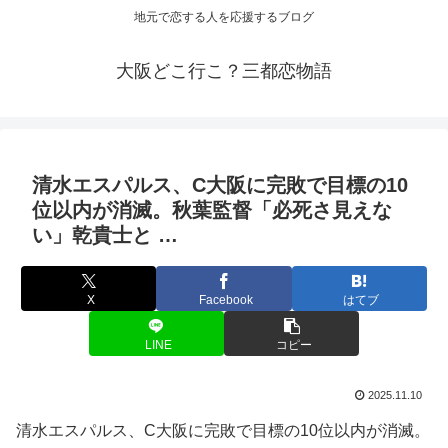
地元で恋する人を応援するブログ
大阪どこ行こ？三都恋物語
清水エスパルス、C
大阪
に完敗で目標の10
位以内が消滅。秋葉監督「必死さ見えな
い」乾貴士と …
X
Facebook
はてブ
LINE
コピー
2025.11.10
清水エスパルス、C大阪に完敗で目標の10位以内が消滅。