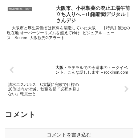
大阪
市、小林製薬の廃止工場午前
大阪の観光・旅行
立ち入りへ – 山陽新聞デジタル｜
さんデジ
... 大阪市と厚生労働省は原料を製造していた大阪 ... 【特集】観光の
現在地 オーバーツーリズムを超えてゆけ. ビジュアルニュー
ス...Source: 大阪観光Gアラート
大阪
・ラテラルでの今週末のトーク
イベ
ント
、こんな話しします – rockinon.com
清水エスパルス、C
大阪
に完敗で目標の
10位以内が消滅。秋葉監督「必死さ見え
ない」乾貴士と …
コメント
コメントを書き込む