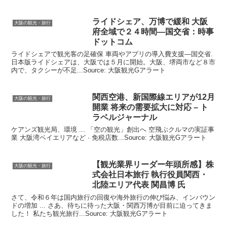
ライドシェア、万博で緩和
大阪
大阪の観光・旅行
府全域で２４時間―国交省：時事
ドットコム
ライドシェアで観光客の足確保 車両やアプリの導入費支援―国交省.
日本版ライドシェアは、大阪では５月に開始。大阪、堺両市など８市
内で、タクシーが不足...Source: 大阪観光Gアラート
関西空港、新国際線エリアが12月
大阪の観光・旅行
開業 将来の需要拡大に対応 – ト
ラベルジャーナル
ケアンズ観光局、環境 ... 「空の観光」創出へ 空飛ぶクルマの実証事
業 大阪湾ベイエリアなど · 免税店数...Source: 大阪観光Gアラート
【
観光
業界リーダー年頭所感】株
大阪の観光・旅行
式会社日本旅行 執行役員関西・
北陸エリア代表 関昌博 氏
さて、令和６年は国内旅行の回復や海外旅行の伸び悩み、インバウン
ドの増加 ... さあ、待ちに待った大阪・関西万博が目前に迫ってきま
した！ 私たち観光旅行...Source: 大阪観光Gアラート