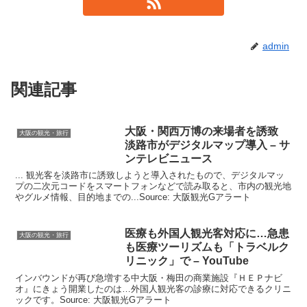
admin
関連記事
大阪
・関西万博の来場者を誘致
大阪の観光・旅行
淡路市がデジタルマップ導入 – サ
ンテレビニュース
... 観光客を淡路市に誘致しようと導入されたもので、デジタルマッ
プの二次元コードをスマートフォンなどで読み取ると、市内の観光地
やグルメ情報、目的地までの...Source: 大阪観光Gアラート
医療も外国人
観光
客対応に…急患
大阪の観光・旅行
も医療ツーリズムも「トラベルク
リニック」で – YouTube
インバウンドが再び急増する中大阪・梅田の商業施設『ＨＥＰナビ
オ』にきょう開業したのは…外国人観光客の診療に対応できるクリニ
ックです。Source: 大阪観光Gアラート