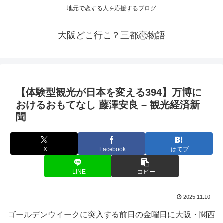
地元で恋する人を応援するブログ
大阪どこ行こ？三都恋物語
【体験型
観光
が日本を変える394】万博に
おけるおもてなし 藤澤安良 – 観光経済新
聞
X
Facebook
はてブ
LINE
コピー
2025.11.10
ゴールデンウイークに突入する前日の金曜日に大阪・関西