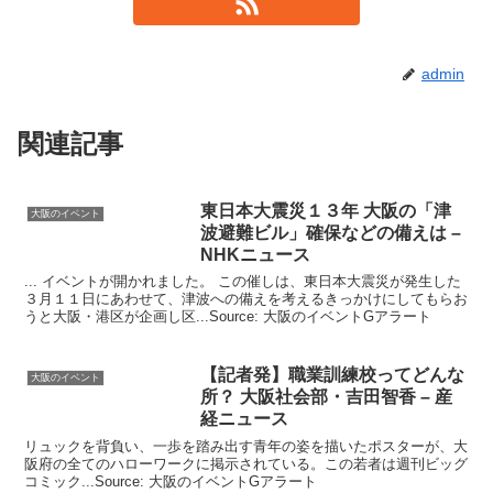
admin
関連記事
東日本大震災１３年
大阪
の「津
大阪のイベント
波避難ビル」確保などの備えは –
NHKニュース
... イベントが開かれました。 この催しは、東日本大震災が発生した
３月１１日にあわせて、津波への備えを考えるきっかけにしてもらお
うと大阪・港区が企画し区...Source: 大阪のイベントGアラート
【記者発】職業訓練校ってどんな
大阪のイベント
所？
大阪
社会部・吉田智香 – 産
経ニュース
リュックを背負い、一歩を踏み出す青年の姿を描いたポスターが、大
阪府の全てのハローワークに掲示されている。この若者は週刊ビッグ
コミック...Source: 大阪のイベントGアラート