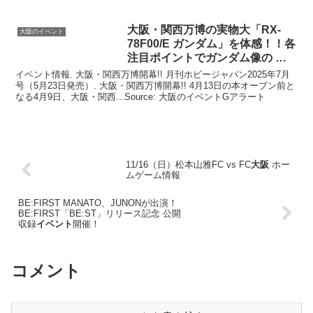
大阪
・関西万博の実物大「RX-
大阪のイベント
78F00/E ガンダム」を体感！！各
注目ポイントでガンダム像の …
イベント情報. 大阪・関西万博開幕!! 月刊ホビージャパン2025年7月
号（5月23日発売）. 大阪・関西万博開幕!! 4月13日の本オープン前と
なる4月9日、大阪・関西...Source: 大阪のイベントGアラート
11/16（日）松本山雅FC vs FC
大阪
ホー
ムゲーム情報
BE:FIRST MANATO、JUNONが出演！
BE:FIRST「BE:ST」リリース記念 公開
収録
イベント
開催！
コメント