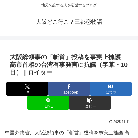
地元で恋する人を応援するブログ
大阪どこ行こ？三都恋物語
大阪
総領事の「斬首」投稿を事実上擁護
高市首相の台湾有事発言に抗議（字幕・10
日） | ロイター
X
Facebook
はてブ
LINE
コピー
2025.11.11
中国外務省、大阪総領事の「斬首」投稿を事実上擁護 高.