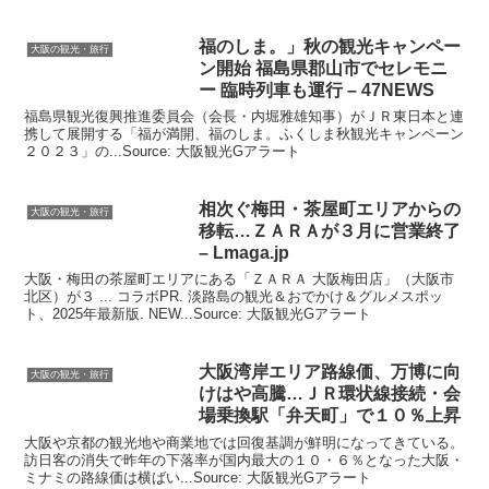
福のしま。」秋の
観光
キャンペー
大阪の観光・旅行
ン開始 福島県郡山市でセレモニ
ー 臨時列車も運行 – 47NEWS
福島県観光復興推進委員会（会長・内堀雅雄知事）がＪＲ東日本と連
携して展開する「福が満開、福のしま。ふくしま秋観光キャンペーン
２０２３」の...Source: 大阪観光Gアラート
相次ぐ梅田・茶屋町エリアからの
大阪の観光・旅行
移転…ＺＡＲＡが３月に営業終了
– Lmaga.jp
大阪・梅田の茶屋町エリアにある「ＺＡＲＡ 大阪梅田店」（大阪市
北区）が３ ... コラボPR. 淡路島の観光＆おでかけ＆グルメスポッ
ト、2025年最新版. NEW...Source: 大阪観光Gアラート
大阪
湾岸エリア路線価、万博に向
大阪の観光・旅行
けはや高騰…ＪＲ環状線接続・会
場乗換駅「弁天町」で１０％上昇
大阪や京都の観光地や商業地では回復基調が鮮明になってきている。
訪日客の消失で昨年の下落率が国内最大の１０・６％となった大阪・
ミナミの路線価は横ばい...Source: 大阪観光Gアラート