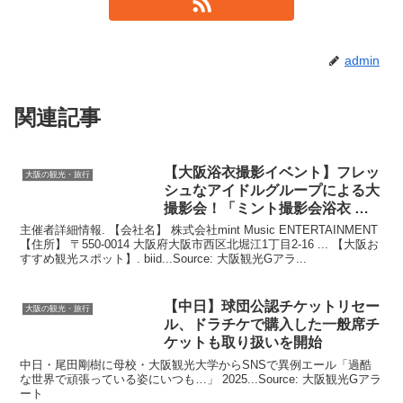
admin
関連記事
【
大阪
浴衣撮影イベント】フレッ
大阪の観光・旅行
シュなアイドルグループによる大
撮影会！「ミント撮影会浴衣 …
主催者詳細情報. 【会社名】 株式会社mint Music ENTERTAINMENT
【住所】 〒550-0014 大阪府大阪市西区北堀江1丁目2-16 ... 【大阪お
すすめ観光スポット】. biid...Source: 大阪観光Gアラ...
【中日】球団公認チケットリセー
大阪の観光・旅行
ル、ドラチケで購入した一般席チ
ケットも取り扱いを開始
中日・尾田剛樹に母校・大阪観光大学からSNSで異例エール「過酷
な世界で頑張っている姿にいつも…」 2025...Source: 大阪観光Gアラ
ート