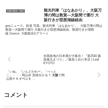
観光
列車「はなあかり」、
大阪
万
大阪の観光・旅行
博の間は敦賀―
大阪
間で運行
大
阪
行きが琵琶湖線経由
gooニュース。鉄道 写真。観光列車「はなあかり」、大阪万博の間は
敦賀―大阪間で運行 大阪行きが琵琶湖線経由、敦賀行きが湖西
線.Source: 大阪観光Gアラート
全国各地の日本酒が大集合！『第25回 阪
急蔵元まつり』／阪急うめだ本店 | Leaf
KYOTO
「いぬ」「いんどかれー」「べっと
こ」・・・岡山弁 意味分かる？
大阪
で岡
山県ＰＲ
イベント
…
コメント