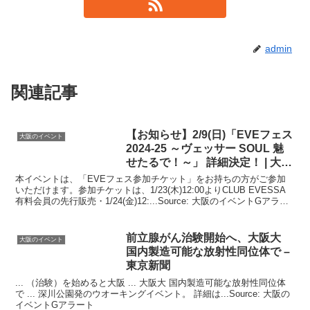
admin
関連記事
【お知らせ】2/9(日)「EVEフェス
大阪のイベント
2024-25 ～ヴェッサー SOUL 魅
せたるで！～」 詳細決定！ |
大阪
…
本イベントは、「EVEフェス参加チケット」をお持ちの方がご参加
いただけます。参加チケットは、1/23(木)12:00よりCLUB EVESSA
有料会員の先行販売・1/24(金)12:...Source: 大阪のイベントGアラー
ト
前立腺がん治験開始へ、
大阪
大
大阪のイベント
国内製造可能な放射性同位体で –
東京新聞
... （治験）を始めると大阪 ... 大阪大 国内製造可能な放射性同位体
で ... 深川公園発のウオーキングイベント。 詳細は...Source: 大阪の
イベントGアラート