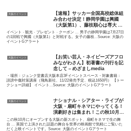
【速報】サッカー全国高校総体組
大阪のイベント
み合わせ決定！静岡学園は興國
（
大阪
第1）、藤枝順心は専大 …
イベント · 観光 · プレゼント · クーポン ... 男子の静岡学園は7月27日
の1回戦で興國（大阪第1）と対戦する。女子の藤枝...Source: 大阪の
イベントGアラート
【お笑い芸人・ネイビーズアフロ
大阪のイベント
みながわさん】初著書の刊行を記
念して – めざましmedia
・場所：ジュンク堂書店大阪本店3Fイベントスペース・対象書籍：
誹謗中傷対策講座（飛鳥新社、11/22発売予定、税込1650円） 【トー
クショー詳細】 イベント...Source: 大阪のイベントGアラート
ナショナル・シアター・ライブが
大阪のイベント
大阪
・扇町キネマにやってくる！
演劇好きは集まれ！この秋10月
…
この秋10月にオープンする大阪の新スポット、扇町キネマで生の舞
台 ... 英国で上演された話題の舞台を世界の映画館で気軽にご覧いた
だく上映イベントです。Source: 大阪のイベントGアラート