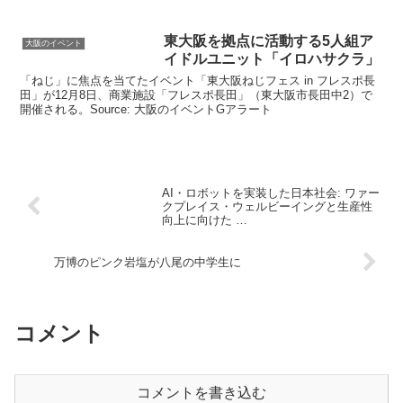
東
大阪
を拠点に活動する5人組ア
大阪のイベント
イドルユニット「イロハサクラ」
「ねじ」に焦点を当てたイベント「東大阪ねじフェス in フレスポ長
田」が12月8日、商業施設「フレスポ長田」（東大阪市長田中2）で
開催される。Source: 大阪のイベントGアラート
AI・ロボットを実装した日本社会: ワァー
クプレイス・ウェルビーイングと生産性
向上に向けた …
万博のピンク岩塩が八尾の中学生に
コメント
コメントを書き込む