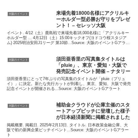
来場先着18000名様にアクリルキ
大阪のイベント
ーホルダー型必勝お守りをプレゼ
ント！ – セレッソ大阪
イベント. 4/12（土）鹿島戦で来場先着18,000名様に「アクリルキー
ホルダー型 ... 4月12日（土）15:00キックオフ(ヨドコウ桜スタジア
ム) 2025明治安田J1リーグ 第10節...Source: 大阪のイベントGアラー
ト
須田亜香里の写真集タイトルは
大阪のイベント
「pluie」、東京・愛知・
大阪
で
発売記念
イベント
開催 – ナタリー
須田亜香里にとって7年ぶりの写真集のタイトルが「pluie（プリュ
イ）」に決定。新たな先行カットが到着し、東京、愛知、大阪で発売
記念イベントが開催される...Source: 大阪のイベントGアラート
補助金クラウドが公庫主催のスタ
大阪のイベント
ートアップピッチに登壇した様子
が日本経済新聞に掲載されました
掲載概要. 掲載日. 2025年2月13日. タイトル. 日本政策金融公庫、大
阪で初の新興企業ピッチイベント...Source: 大阪のイベントGアラー
ト