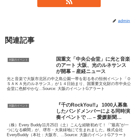
admin
関連記事
国重文「中央公会堂」に光と音楽
大阪のイベント
のアート
大阪
、光のルネサンス
が開幕 – 産経ニュース
光と音楽で大阪市北区の中之島公園一帯を彩る冬の恒例イベント「Ｏ
ＳＡＫＡ光のルネサンス」が１４日始まり、国重要文化財の市中央公
会堂に色鮮やかな...Source: 大阪のイベントGアラート
『千のRockYou!!』 1000人募集
大阪のイベント
したバンドメンバーによる同時演
奏
イベント
で … – 愛媛新聞
ONLINE
（株）Every Buddy11月25日（土）こんな経験初めて！「”最高”が一
つになる瞬間」が、堺市・大泉緑地にて生まれました。株式会社
EveryBuddy（本社：大阪市、...Source: 大阪のイベントGアラート