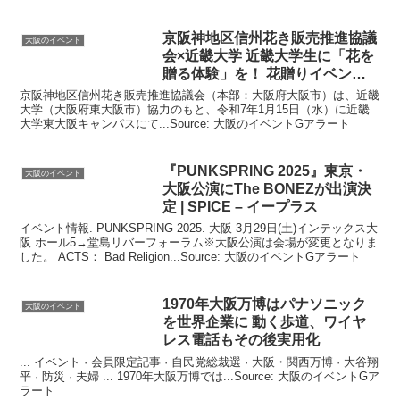
京阪神地区信州花き販売推進協議
大阪のイベント
会×近畿大学 近畿大学生に「花を
贈る体験」を！ 花贈り
イベント
…
京阪神地区信州花き販売推進協議会（本部：大阪府大阪市）は、近畿
大学（大阪府東大阪市）協力のもと、令和7年1月15日（水）に近畿
大学東大阪キャンパスにて...Source: 大阪のイベントGアラート
『PUNKSPRING 2025』東京・
大阪のイベント
大阪
公演にThe BONEZが出演決
定 | SPICE – イープラス
イベント情報. PUNKSPRING 2025. 大阪 3月29日(土)インテックス大
阪 ホール5→堂島リバーフォーラム※大阪公演は会場が変更となりま
した。 ACTS： Bad Religion...Source: 大阪のイベントGアラート
1970年
大阪
万博はパナソニック
大阪のイベント
を世界企業に 動く歩道、ワイヤ
レス電話もその後実用化
... イベント · 会員限定記事 · 自民党総裁選 · 大阪・関西万博 · 大谷翔
平 · 防災 · 夫婦 ... 1970年大阪万博では...Source: 大阪のイベントGア
ラート