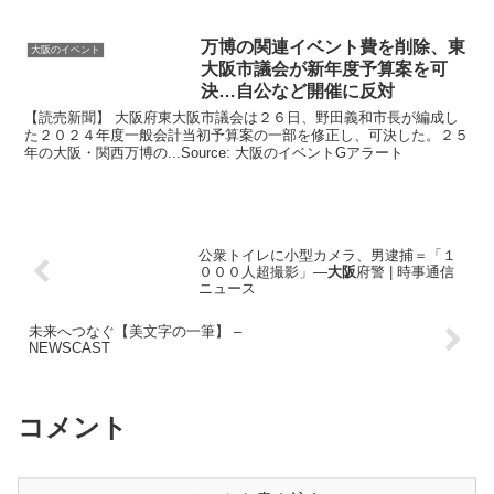
万博の関連
イベント
費を削除、東
大阪のイベント
大阪
市議会が新年度予算案を可
決…自公など開催に反対
【読売新聞】 大阪府東大阪市議会は２６日、野田義和市長が編成し
た２０２４年度一般会計当初予算案の一部を修正し、可決した。２５
年の大阪・関西万博の...Source: 大阪のイベントGアラート
公衆トイレに小型カメラ、男逮捕＝「１
０００人超撮影」―
大阪
府警 | 時事通信
ニュース
未来へつなぐ【美文字の一筆】 –
NEWSCAST
コメント