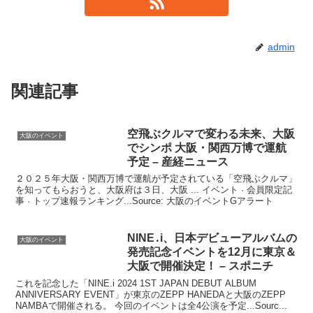
admin
関連記事
空飛ぶクルマで変わる未来、
大阪
大阪のイベント
でシンポ
大阪
・関西万博で運航
予定 – 産経ニュース
２０２５年大阪・関西万博で運航が予定されている「空飛ぶクルマ」
を知ってもらおうと、大阪府は３日、大阪 ... イベント · 会員限定記
事 · トップ速報ランキング...Source: 大阪のイベントGアラート
NINE․i、日本デビューアルバムの
大阪のイベント
発売記念
イベント
を12月に東京＆
大阪
で開催決定！ – スポニチ
これを記念した「NINE.i 2024 1ST JAPAN DEBUT ALBUM
ANNIVERSARY EVENT」が東京のZEPP HANEDAと大阪のZEPP
NAMBAで開催される。 今回のイベントは全4公演を予定...Sourc...