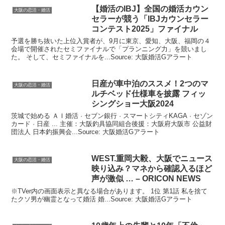
【
婚活
のIBJ】全国の
婚活
カウン
大阪の恋活・婚活
セラーが競う「IBJカウンセラー
コンテスト2025」ファイナル
予選を勝ち抜いた上位入賞者が、9月に東京、愛知、大阪、福岡の４
会場で開催されたセミファイナルで「プランニング力」を競いまし
た。 そして、セミファイナルを...Source: 大阪婚活Gアラート
日産が車中泊のススメ！2つのマ
大阪の恋活・婚活
ルチベッド仕様車を披露 フィッ
シングショー
大阪
2024
茨城で始める ＡＩ婚活 · セブン銀行 · スマートシティKAGA · セゾン
カード · 日産 ... 主催：大阪釣具協同組合後援：大阪府大阪市 公益財
団法人 日本釣振興会...Source: 大阪婚活Gアラート
WEST.重岡大毅、
大阪
でニュース
大阪の恋活・婚活
映り込み？マネから確認入るほど
声が激似 … – ORICON NEWS
※TVer内の画面表示と異なる場合があります。 1位 第1話 私を捨て
たクソ男が幽霊となって婚活 婚...Source: 大阪婚活Gアラート