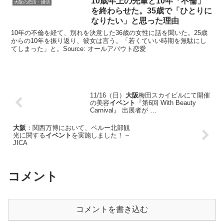
10歳年上の先輩と10年「不倫」
大阪の恋活・婚活
を終わらせた。35歳で「ひとりに
なりたい」と思った理由
10年の不倫を経て、別れを決意した36歳の女性に話を聞いた。25歳
からの10年を振り返り、彼女は言う。「若くていい時期を無駄にし
てしまった」と。Source: オールアバウト恋愛
11/16（日）
大阪
梅田スカイビルにて開催
の美容
イベント
『第6回 With Beauty
Carnival』 出展者が …
大阪
：関西万博において、ペルー北部観
光に関する
イベント
を実施しました！ –
JICA
コメント
コメントを書き込む