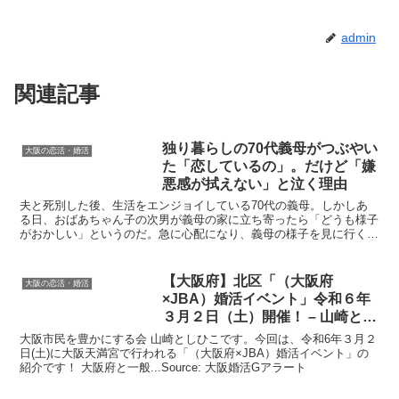
admin
関連記事
独り暮らしの70代義母がつぶやい
大阪の恋活・婚活
た「恋しているの」。だけど「嫌
悪感が拭えない」と泣く理由
夫と死別した後、生活をエンジョイしている70代の義母。しかしあ
る日、おばあちゃん子の次男が義母の家に立ち寄ったら「どうも様子
がおかしい」というのだ。急に心配になり、義母の様子を見に行く
と……。Source: オールアバウト恋愛
【
大阪
府】北区「（
大阪
府
大阪の恋活・婚活
×JBA）
婚活
イベント」令和６年
３月２日（土）開催！ – 山崎とし
ひこ …
大阪市民を豊かにする会 山崎としひこです。今回は、令和6年３月２
日(土)に大阪天満宮で行われる「（大阪府×JBA）婚活イベント」の
紹介です！ 大阪府と一般...Source: 大阪婚活Gアラート