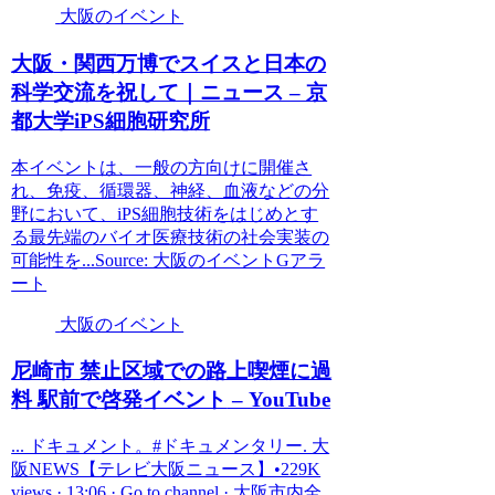
大阪のイベント
大阪
・関西万博でスイスと日本の
科学交流を祝して｜ニュース – 京
都大学iPS細胞研究所
本イベントは、一般の方向けに開催さ
れ、免疫、循環器、神経、血液などの分
野において、iPS細胞技術をはじめとす
る最先端のバイオ医療技術の社会実装の
可能性を...Source: 大阪のイベントGアラ
ート
大阪のイベント
尼崎市 禁止区域での路上喫煙に過
料 駅前で啓発
イベント
– YouTube
... ドキュメント。#ドキュメンタリー. 大
阪NEWS【テレビ大阪ニュース】•229K
views · 13:06 · Go to channel · 大阪市内全