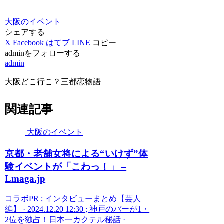
大阪のイベント
シェアする
X
Facebook
はてブ
LINE
コピー
adminをフォローする
admin
大阪どこ行こ？三都恋物語
関連記事
大阪のイベント
京都・老舗女将による“いけず”体
験
イベント
が「こわっ！」 –
Lmaga.jp
コラボPR ; インタビューまとめ【芸人
編】 · 2024.12.20 12:30 ; 神戸のバーが1・
2位を独占！日本一カクテル秘話 ·