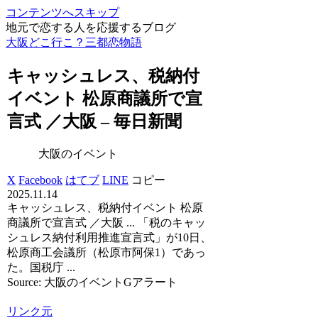
コンテンツへスキップ
地元で恋する人を応援するブログ
大阪どこ行こ？三都恋物語
キャッシュレス、税納付
イベント
松原商議所で宣
言式 ／
大阪
– 毎日新聞
大阪のイベント
X
Facebook
はてブ
LINE
コピー
2025.11.14
キャッシュレス、税納付イベント 松原
商議所で宣言式 ／大阪 ... 「税のキャッ
シュレス納付利用推進宣言式」が10日、
松原商工会議所（松原市阿保1）であっ
た。国税庁 ...
Source: 大阪のイベントGアラート
リンク元