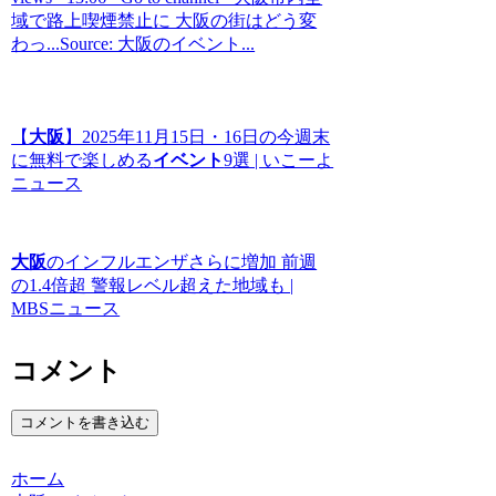
域で路上喫煙禁止に 大阪の街はどう変
わっ...Source: 大阪のイベント...
【
大阪
】2025年11月15日・16日の今週末
に無料で楽しめる
イベント
9選 | いこーよ
ニュース
大阪
のインフルエンザさらに増加 前週
の1.4倍超 警報レベル超えた地域も |
MBSニュース
コメント
コメントを書き込む
ホーム