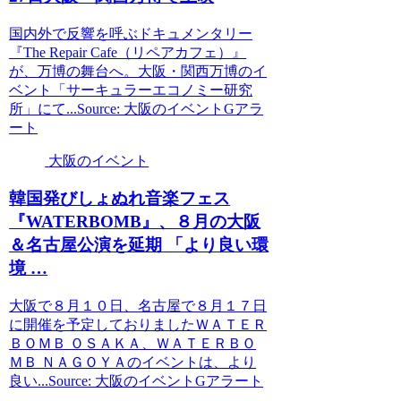
国内外で反響を呼ぶドキュメンタリー
『The Repair Cafe（リペアカフェ）』
が、万博の舞台へ。大阪・関西万博のイ
ベント「サーキュラーエコノミー研究
所」にて...Source: 大阪のイベントGアラ
ート
大阪のイベント
韓国発びしょぬれ音楽フェス
『WATERBOMB』、８月の
大阪
＆名古屋公演を延期 「より良い環
境 …
大阪で８月１０日、名古屋で８月１７日
に開催を予定しておりましたＷＡＴＥＲ
ＢＯＭＢ ＯＳＡＫＡ、ＷＡＴＥＲＢＯ
ＭＢ ＮＡＧＯＹＡのイベントは、より
良い...Source: 大阪のイベントGアラート