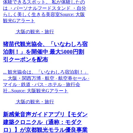
体験できるスポット。 私が体験したの
は ・パーソナルフードスタンド ・自分
らしく美しく生きる美容室Source: 大阪
観光Gアラート
大阪の観光・旅行
猪苗代
観光
協会、「いなわしろ宿
泊割！」を開催中 最大5000円割
引クーポンを配布
... 観光協会は、「いなわしろ宿泊割！」
... 大阪・関西万博 · 航空 · 航空券セール ·
マイル · 鉄道 · バス · ホテル · 旅行会
社...Source: 大阪観光Gアラート
大阪の観光・旅行
新感覚音声ガイドアプリ【モダン
建築クロニクル（通称：モダク
ロ）】が京都
観光
モラル優良事業