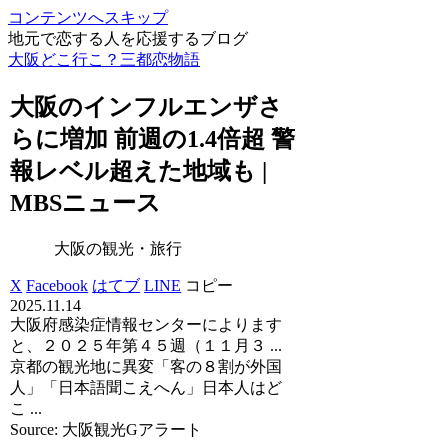
コンテンツへスキップ
地元で恋する人を応援するブログ
大阪どこ行こ？三都恋物語
大阪
のインフルエンザさ
らに増加 前週の1.4倍超 警
報レベル超えた地域も |
MBSニュース
大阪の観光・旅行
X
Facebook
はてブ
LINE
コピー
2025.11.14
大阪府感染症情報センターによります
と、２０２５年第４５週（１１月３ ...
京都の観光地に異変「客の８割が外国
人」「日本語聞こえへん」日本人はど
こ ...
Source: 大阪観光Gアラート