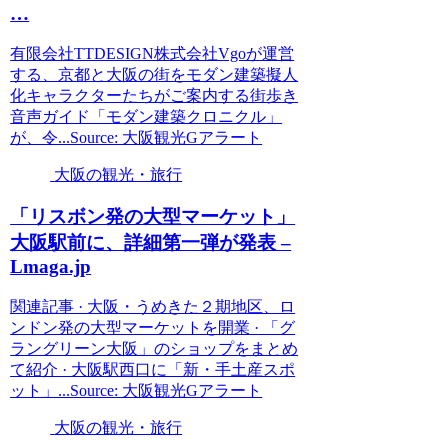
…
有限会社TTDESIGN株式会社Vgoが運営
する、京都と大阪の街をモダン建築擬人
化キャラクターたちがご案内する街歩き
音声ガイド「モダン建築クロニクル」
が、令...Source: 大阪観光Gアラート
大阪の観光・旅行
「リスボン発の大型マーケット」
大阪
駅前に、詳細第一弾が発表 –
Lmaga.jp
関連記事 · 大阪・うめきた２期地区、ロ
ンドン発の大型マーケットを開業 · 「グ
ラングリーン大阪」のショップをまとめ
て紹介 · 大阪駅西口に「新・手土産スポ
ット」...Source: 大阪観光Gアラート
大阪の観光・旅行