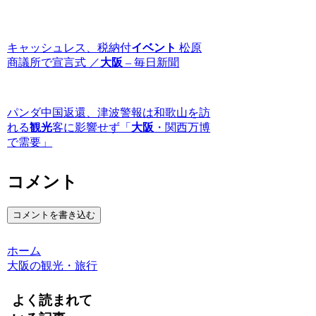
キャッシュレス、税納付
イベント
松原
商議所で宣言式 ／
大阪
– 毎日新聞
パンダ中国返還、津波警報は和歌山を訪
れる
観光
客に影響せず「
大阪
・関西万博
で需要」
コメント
コメントを書き込む
ホーム
大阪の観光・旅行
よく読まれて