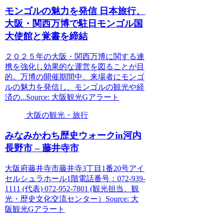
モンゴルの魅力を発信 日本旅行、
大阪
・関西万博で駐日モンゴル国
大使館と覚書を締結
２０２５年の大阪・関西万博に関する連
携を強化し効果的な運営を図ることが目
的。万博の開催期間中、来場者にモンゴ
ルの魅力を発信し、モンゴルの観光や経
済の...Source: 大阪観光Gアラート
大阪の観光・旅行
みなみかわち歴史ウォークin河内
長野市 – 藤井寺市
大阪府藤井寺市藤井寺3丁目1番20号アイ
セルシュラホール1階電話番号：072-939-
1111 (代表) 072-952-7801 (観光担当、観
光・歴史文化交流センター）Source: 大
阪観光Gアラート