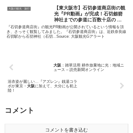
【東
大阪
市】石切参道商店街の
観
大阪の観光・旅行
光
『PR動画』が完成！石切劔箭
神社までの参道に百数十店の …
『石切参道商店街』の観光PR動画が公開されているという情報を頂
き、さっそく観覧してみました。『石切参道商店街』は、近鉄奈良線
石切駅から石切神社（石切...Source: 大阪観光Gアラート
大阪
：雑草活用 耕作放棄地に光：地域ニ
ュース – 読売新聞オンライン
浴衣姿が麗しい…『アズレン』銭湯コラ
ボが東京・
大阪
に加えて、大分にも初上
陸！
コメント
コメントを書き込む