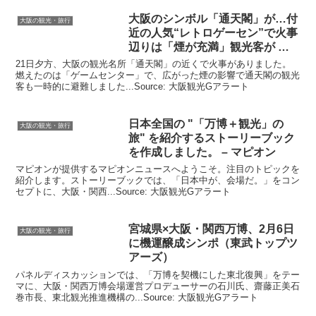
大阪
のシンボル「通天閣」が…付
大阪の観光・旅行
近の人気“レトロゲーセン”で火事
辺りは「煙が充満」
観光
客が …
21日夕方、大阪の観光名所「通天閣」の近くで火事がありました。
燃えたのは「ゲームセンター」で、広がった煙の影響で通天閣の観光
客も一時的に避難しました...Source: 大阪観光Gアラート
日本全国の "「万博＋
観光
」の
大阪の観光・旅行
旅" を紹介するストーリーブック
を作成しました。 – マピオン
マピオンが提供するマピオンニュースへようこそ。注目のトピックを
紹介します。ストーリーブックでは、「日本中が、会場だ。」をコン
セプトに、大阪・関西...Source: 大阪観光Gアラート
宮城県×
大阪
・関西万博、2月6日
大阪の観光・旅行
に機運醸成シンポ（東武トップツ
アーズ）
パネルディスカッションでは、「万博を契機にした東北復興」をテー
マに、大阪・関西万博会場運営プロデューサーの石川氏、齋藤正美石
巻市長、東北観光推進機構の...Source: 大阪観光Gアラート