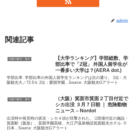
admin
関連記事
【大学ランキング】学部総数、学
大阪の観光・旅行
部比率で「2冠」 外国人留学生が
一番多い大学は？(AERA dot.)
学部比率. 学部比率の外国人留学生ランキングは次の通り。 1位：大
阪観光大／72.5％ 2位：愛国学園...Source: 大阪観光Gアラート
（
大阪
）箕面市箕面２丁目付近で
大阪の観光・旅行
シカ出没 ３月７日朝 ｜ 危険動物
ニュース – Nordot
出没時や発見時の状況・シカ４頭が目撃された。 □現場付近の施設・
箕面駅［阪急］、箕面学園高校、大江戸温泉物語箕面観光ホテル. ©
日本...Source: 大阪観光Gアラート