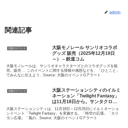
admin
関連記事
大阪
モノレール サンリオコラボ
大阪のイベント
グッズ 販売（2025年12月19日
～） – 鉄道コム
大阪モノレールは、サンリオキャラクターズとのコラボグッズを販
売。販売 ... このイベントに関する情報や感想などを、「ひとこと」
でみんなに伝えよう...Source: 大阪のイベントGアラート
大阪
ステーションシティのイルミ
大阪のイベント
ネーション「Twilight Fantasy」
は11月18日から。サンタクロー
ス …
大阪ステーションシティは、11月18日～12月25日にイルミネーショ
ンイベント「Twilight Fantasy」を実施する。「時空の広場」「カリ
ヨン広場」「風の...Source: 大阪のイベントGアラート