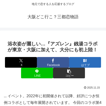
地元で恋する人を応援するブログ
大阪どこ行こ？三都恋物語
浴衣姿が麗しい…『アズレン』銭湯コラボ
が東京・
大阪
に加えて、大分にも初上陸！
X
Facebook
はてブ
LINE
コピー
2025.11.15
... イベント。2022年に初開催されて以降、好評につき恒
例コラボとして毎年展開されています。 今回のコラボ第4