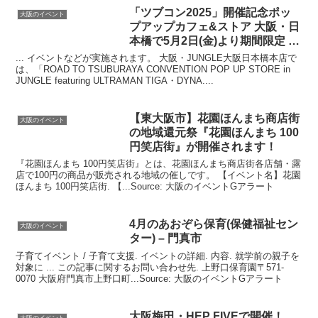
「ツブコン2025」開催記念ポッ
大阪のイベント
プアップカフェ&ストア
大阪
・日
本橋で5月2日(金)より期間限定 …
... イベントなどが実施されます。 大阪・JUNGLE大阪日本橋本店で
は、「ROAD TO TSUBURAYA CONVENTION POP UP STORE in
JUNGLE featuring ULTRAMAN TIGA・DYNA....
【東
大阪
市】花園ほんまち商店街
大阪のイベント
の地域還元祭『花園ほんまち 100
円笑店街』が開催されます！
『花園ほんまち 100円笑店街』とは、花園ほんまち商店街各店舗・露
店で100円の商品が販売される地域の催しです。 【イベント名】花園
ほんまち 100円笑店街. 【...Source: 大阪のイベントGアラート
4月のあおぞら保育(保健福祉セン
大阪のイベント
ター) – 門真市
子育てイベント / 子育て支援. イベントの詳細. 内容. 就学前の親子を
対象に ... この記事に関するお問い合わせ先. 上野口保育園〒571-
0070 大阪府門真市上野口町...Source: 大阪のイベントGアラート
大阪
梅田・HEP FIVEで開催！
大阪のイベント