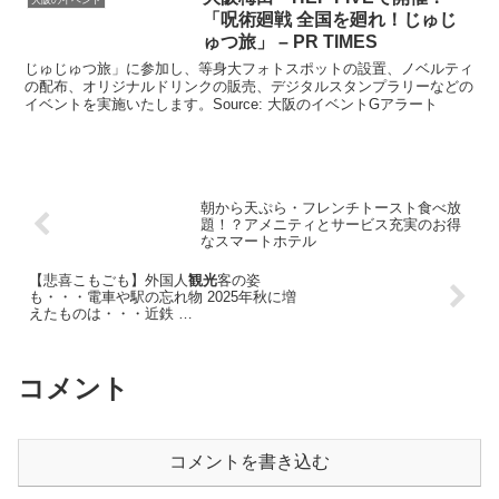
「呪術廻戦 全国を廻れ！じゅじ
ゅつ旅」 – PR TIMES
じゅじゅつ旅」に参加し、等身大フォトスポットの設置、ノベルティ
の配布、オリジナルドリンクの販売、デジタルスタンプラリーなどの
イベントを実施いたします。Source: 大阪のイベントGアラート
朝から天ぷら・フレンチトースト食べ放
題！？アメニティとサービス充実のお得
なスマートホテル
【悲喜こもごも】外国人
観光
客の姿
も・・・電車や駅の忘れ物 2025年秋に増
えたものは・・・近鉄 …
コメント
コメントを書き込む