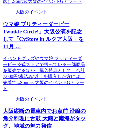
影）.Source: 大阪のイベントGアラート
大阪のイベント
ウマ娘 プリティーダービー
Twinkle Circle!」
大阪
公演を記念
して「CyStore in ルクア
大阪
」を
11月 …
イベントグッズやウマ娘 プリティーダ
ービー公式ストアで扱っている一部商品
を販売するほか、購入特典として、合計
7,000円(税込み)以上を購入した方には、
先着で...Source: 大阪のイベントGアラー
ト
大阪のイベント
大阪
縦断の電車内でお点前 沿線の
魚介料理に舌鼓 大商と南海がタッ
グ、地域の魅力発信