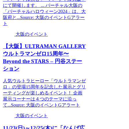
にて開催します。 ... バーチャル大阪の
「バーチャルハロウィーン2024」は、大
阪府と...Source: 大阪のイベントGアラー
ト
大阪のイベント
【
大阪
】ULTRAMAN GALLERY
ウルトラマンゼロ15周年〜
Beyond the STARS – 円谷ステー
ション
人気ウルトラヒーロー「ウルトラマンゼ
ロ」の登場15周年を記念した展示とグリ
ーティングが楽しめるイベント！ 企画
展示コーナーは４つのテーマに沿っ
て...Source: 大阪のイベントGアラート
大阪のイベント
11/23(日)～12/25(木)に「なんば広