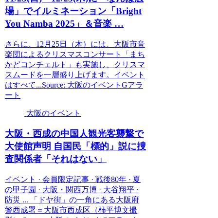
場」でイルミネーション「Bright
You Namba 2025」＆音楽 …
さらに、12月25日（木）には、大阪市音
楽団によるクリスマスコンサート「まち
かどコンチェルト」も実施し、クリスマ
スムードを一層盛り上げます。イベント
はすべて...Source: 大阪のイベントGアラ
ート
大阪のイベント
大阪
・西成の中国人観光客襲撃で
大使館声明 自国民「標的」説に捜
査関係者「それはない」
イベント · 会員限定記事 · 戦後80年 · 夏
の甲子園 · 大阪・関西万博 · 大谷翔平 ·
防災 ... 「ドヤ街」の一角にある大阪府
警西成署＝大阪市西成区（柿平博文撮