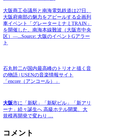
大阪商工会議所と南海電気鉄道は27日、
大阪府南部の魅力をアピールする企画列
車イベント「グレーターミナミTRAIN」
を開催した。南海本線難波（大阪市中央
区）―...Source: 大阪のイベントGアラー
ト
石丸幹二が国内最高峰のトリオと描く音
の物語 | USENの音楽情報サイト
「encore（アンコール）」
大阪
市に「新駅」「新駅ビル」「新アリ
ーナ」続々誕生へ 高級ホテル開業、大
規模再開発で変わり …
コメント