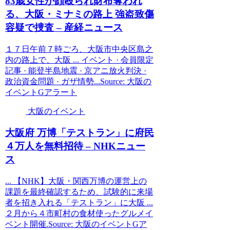
83歳女性が顔殴られ財布奪われ
る、
大阪
・ミナミの路上 強盗致傷
容疑で捜査 – 産経ニュース
１７日午前７時ごろ、大阪市中央区島之
内の路上で、大阪 ... イベント · 会員限定
記事 · 能登半島地震 · 京アニ放火判決 ·
政治資金問題 · ガザ情勢...Source: 大阪の
イベントGアラート
大阪のイベント
大阪
府 万博「テストラン」に府民
４万人を無料招待 – NHKニュー
ス
... 【NHK】大阪・関西万博の運営上の
課題を最終確認するため、試験的に来場
者を招き入れる「テストラン」に大阪 ...
２月から４市町村の食材使ったグルメイ
ベント開催.Source: 大阪のイベントGア