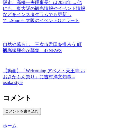
阪市、高橋一夫理事長）は2024年 ... 他
にも、東大阪の観光情報やイベント情報
などをインスタグラムでも更新し
て...Source: 大阪のイベントGアラート
自然や暮らし、三次市君田を撮ろう 町
観光
振興会が募集 – 47NEWS
【動画】「Welcoming アベノ・天王寺 お
おさかもん祭り」に吉村洋文知事 –
osaka style
コメント
コメントを書き込む
ホーム