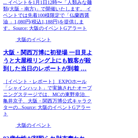
... イベントを1月1日12時〜「人類みな麺
類(大阪・南方)」で開催いたします。 イ
ベントでは先着100様限定で「仏蘭西醤
油 」1,080円(税込1,188円)を提供しま
す。Source: 大阪のイベントGアラート
大阪のイベント
大阪
・関西万博に初登場 一目見よ
うと大屋根リング上にも観客が殺
到した当日のレポートが到着 …
［イベント・レポート］ EXPOホール
「シャインハット」で実施されたオープ
ニングステージでは、MCの東野幸治、
亀井京子、大阪・関西万博公式キャラク
ターの...Source: 大阪のイベントGアラー
ト
大阪のイベント