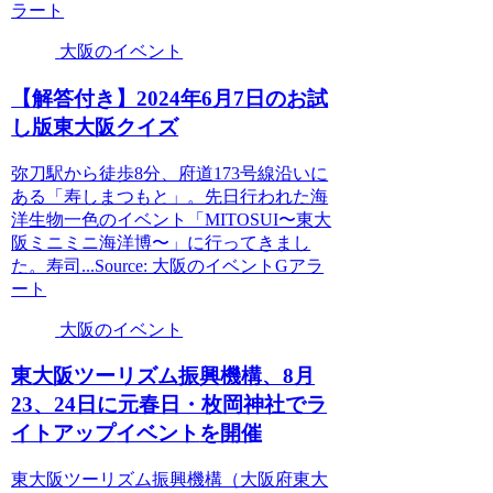
ラート
大阪のイベント
【解答付き】2024年6月7日のお試
し版東
大阪
クイズ
弥刀駅から徒歩8分、府道173号線沿いに
ある「寿しまつもと」。先日行われた海
洋生物一色のイベント「MITOSUI〜東大
阪ミニミニ海洋博〜」に行ってきまし
た。寿司...Source: 大阪のイベントGアラ
ート
大阪のイベント
東
大阪
ツーリズム振興機構、8月
23、24日に元春日・枚岡神社でラ
イトアップ
イベント
を開催
東大阪ツーリズム振興機構（大阪府東大