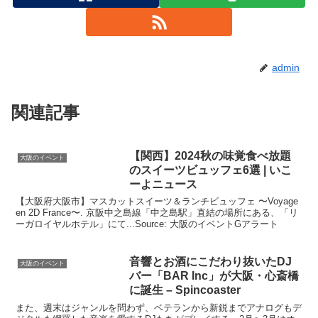
admin
関連記事
【関西】2024秋の味覚食べ放題
大阪のイベント
のスイーツビュッフェ6選 | いこ
ーよニュース
【大阪府大阪市】マスカットスイーツ＆ランチビュッフェ 〜Voyage
en 2D France〜. 京阪中之島線「中之島駅」直結の場所にある、「リ
ーガロイヤルホテル」にて...Source: 大阪のイベントGアラート
音響とお酒にこだわり抜いたDJ
大阪のイベント
バー「BAR Inc」が
大阪
・心斎橋
に誕生 – Spincoaster
また、週末はジャンルを問わず、ベテランから新鋭までアナログもデ