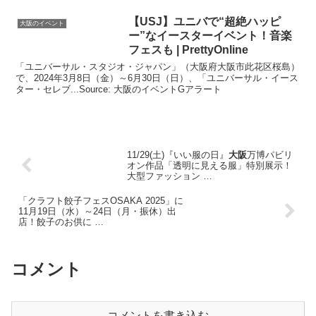
【USJ】ユニバで“超絶ハッピ
大阪のイベント
ー”なイースター
イベント
！音楽
フェスも | PrettyOnline
「ユニバーサル・スタジオ・ジャパン」（大阪府大阪市此花区桜島）
で、2024年3月8日（金）～6月30日（日）、「ユニバーサル・イース
ター・セレブ...Source: 大阪のイベントGアラート
11/29(土)『いい服の日』
大阪
万博パビリ
オン作品「透明に見える服」特別展示！
大型ファッション …
「クラフト餃子フェスOSAKA 2025」に
11月19日（水）～24日（月・振休）出
店！餃子のお供に …
コメント
コメントを書き込む