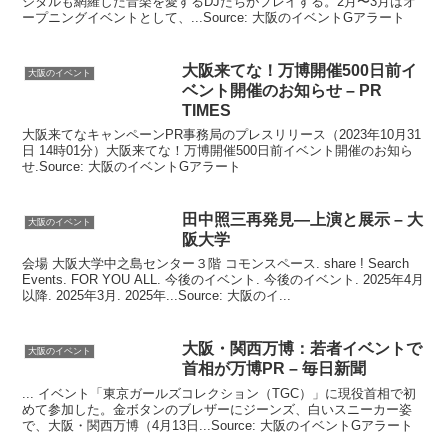
ジタルも網羅した音楽を愛するDJたちがプレイする。2月〜3月はオ
ープニングイベントとして、...Source: 大阪のイベントGアラート
大阪
来てな！万博開催500日前
イ
大阪のイベント
ベント
開催のお知らせ – PR
TIMES
大阪来てなキャンペーンPR事務局のプレスリリース（2023年10月31
日 14時01分）大阪来てな！万博開催500日前イベント開催のお知ら
せ.Source: 大阪のイベントGアラート
田中照三再発見―上演と展示 – 大
大阪のイベント
阪大学
会場 大阪大学中之島センター３階 コモンスペース. share ! Search
Events. FOR YOU ALL. 今後のイベント. 今後のイベント. 2025年4月
以降. 2025年3月. 2025年...Source: 大阪のイ...
大阪
・関西万博：若者
イベント
で
大阪のイベント
首相が万博PR – 毎日新聞
... イベント「東京ガールズコレクション（TGC）」に現役首相で初
めて参加した。金ボタンのブレザーにジーンズ、白いスニーカー姿
で、大阪・関西万博（4月13日...Source: 大阪のイベントGアラート