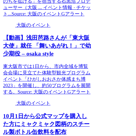
のちを拡げる」を担当する石黒浩プロデ
ューサー（大阪 ... イベント情報 · チケッ
ト...Source: 大阪のイベントGアラート
大阪のイベント
【動画】浅田芭路さんが「東
大阪
大使」就任 「舞いあがれ！」で幼
少期役 – osaka style
東大阪市では1日から、市内全域を博覧
会会場に見立てた体験型観光プログラム
イベント「ひがしおおさか体感まち博
2023」を開催し、約50プログラムを展開
する。Source: 大阪のイベントGアラート
大阪のイベント
10月1日から公式マップを購入し
た方にミャクミャク図柄のスチー
ル製ボトル缶飲料を配布