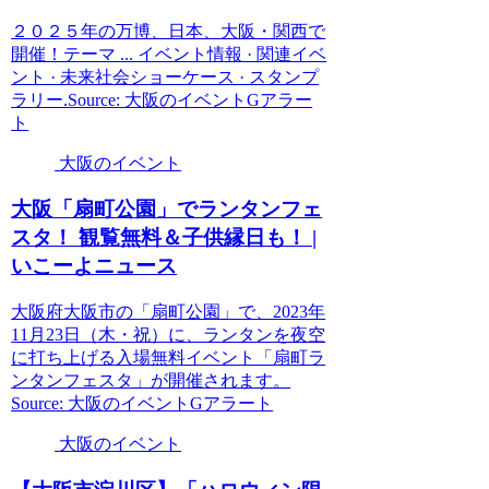
２０２５年の万博、日本、大阪・関西で
開催！テーマ ... イベント情報 · 関連イベ
ント · 未来社会ショーケース · スタンプ
ラリー.Source: 大阪のイベントGアラー
ト
大阪のイベント
大阪
「扇町公園」でランタンフェ
スタ！ 観覧無料＆子供縁日も！ |
いこーよニュース
大阪府大阪市の「扇町公園」で、2023年
11月23日（木・祝）に、ランタンを夜空
に打ち上げる入場無料イベント「扇町ラ
ンタンフェスタ」が開催されます。
Source: 大阪のイベントGアラート
大阪のイベント