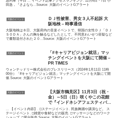
急列車（平日 ... イベント記事アクセスランキング. 12月6日・7日 小
田急，『さよなら...Source: 大阪のイベントGアラート
ＤＪ性被害、男女３人不起訴
大
大阪のイベント
阪
地検 – 時事通信
大阪地検は８日、大阪府内の音楽イベントで、韓国の女性ＤＪ「ＤＪ
ＳＯＤＡ」さんの胸を触るなどしたとして、不同意わいせつ容疑など
で書類送付された２０...Source: 大阪のイベントGアラート
「#キャリアビジョン就活」マッ
大阪のイベント
チング
イベント
を
大阪
にて開催 –
PR TIMES
ウォンテッドリー株式会社のプレスリリース（2024年1月11日 11時
00分）「#キャリアビジョン就活」マッチングイベントを大阪にて開
催.Source: 大阪のイベントGアラート
【
大阪
市鶴見区】11月3日（祝・
大阪のイベント
金）～5日（日）咲くやこの花館
で『インドネシアフェスティバル
…
... 【イベント内容】. □ステージイベント. 民族舞踊や講演など。 ス
テージイベント. □雑貨や食材などの販売. □マッサージなどのワーク
ショップ. □屋台販売.Source: 大阪のイベントGアラート