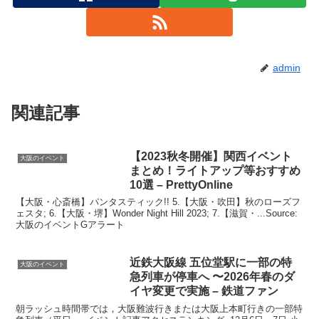
admin
関連記事
【2023秋冬開催】関西
イベント
大阪のイベント
まとめ！ライトアップ等おすすめ
10選 – PrettyOnline
【大阪・心斎橋】パンタスティック!! 5.【大阪・吹田】秋のローズフ
ェスタ; 6.【大阪・堺】Wonder Night Hill 2023; 7.【滋賀・...Source:
大阪のイベントGアラート
近鉄
大阪
線 五位堂駅に一部の特
大阪のイベント
急列車が停車へ 〜2026年春のダ
イヤ変更で実施 – 鉄道ファン
朝ラッシュ時間帯では，大阪難波行きまたは大阪上本町行きの一部特