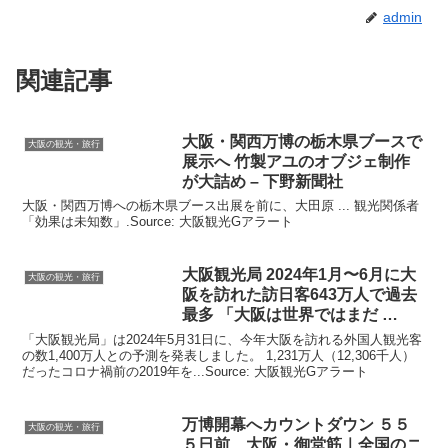
admin
関連記事
大阪
・関西万博の栃木県ブースで
大阪の観光・旅行
展示へ 竹製アユのオブジェ制作
が大詰め – 下野新聞社
大阪・関西万博への栃木県ブース出展を前に、大田原 ... 観光関係者
「効果は未知数」.Source: 大阪観光Gアラート
大阪観光
局 2024年1月〜6月に
大
大阪の観光・旅行
阪
を訪れた訪日客643万人で過去
最多 「
大阪
は世界ではまだ …
「大阪観光局」は2024年5月31日に、今年大阪を訪れる外国人観光客
の数1,400万人との予測を発表しました。 1,231万人（12,306千人）
だったコロナ禍前の2019年を...Source: 大阪観光Gアラート
万博開幕へカウントダウン ５５
大阪の観光・旅行
５日前、
大阪
・御堂筋｜全国のニ