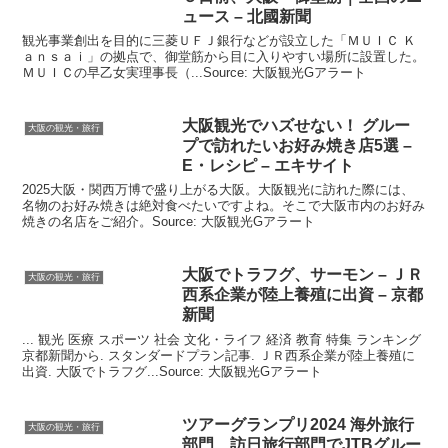
ュース – 北國新聞
観光事業創出を目的に三菱ＵＦＪ銀行などが設立した「ＭＵＩＣ Ｋ
ａｎｓａｉ」の拠点で、御堂筋から目に入りやすい場所に設置した。
ＭＵＩＣの早乙女実理事長（...Source: 大阪観光Gアラート
大阪観光
でハズせない！ グルー
大阪の観光・旅行
プで訪れたいお好み焼き店5選 –
E・レシピ – エキサイト
2025大阪・関西万博で盛り上がる大阪。大阪観光に訪れた際には、
名物のお好み焼きは絶対食べたいですよね。そこで大阪市内のお好み
焼きの名店をご紹介。Source: 大阪観光Gアラート
大阪
でトラフグ、サーモン – ＪＲ
大阪の観光・旅行
西系企業が陸上養殖に出資 – 京都
新聞
... 観光 医療 スポーツ 社会 文化・ライフ 経済 教育 特集 ランキング
京都新聞から. スタンダードプラン記事. ＪＲ西系企業が陸上養殖に
出資. 大阪でトラフグ...Source: 大阪観光Gアラート
ツアーグランプリ2024 海外旅行
大阪の観光・旅行
部門、訪日旅行部門でJTBグルー