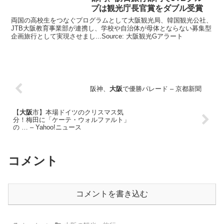
プは
観光
庁長官賞をダブル受賞
両国の高校生をつなぐプログラムとして大阪観光局、韓国観光公社、
JTB大阪教育事業部が連携し、学校や自治体が母体とならない募集型
企画旅行として実現させまし...Source: 大阪観光Gアラート
阪神、
大阪
で優勝パレード – 京都新聞
【
大阪
市】本場ドイツのクリスマス気
分！梅田に「ケーテ・ウォルファルト」
の … – Yahoo!ニュース
コメント
コメントを書き込む