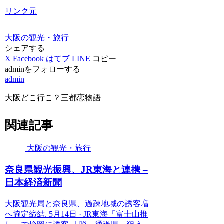
リンク元
大阪の観光・旅行
シェアする
X
Facebook
はてブ
LINE
コピー
adminをフォローする
admin
大阪どこ行こ？三都恋物語
関連記事
大阪の観光・旅行
奈良県
観光
振興、JR東海と連携 –
日本経済新聞
大阪観光局と奈良県、過疎地域の誘客増
へ協定締結. 5月14日 · JR東海「富士山推