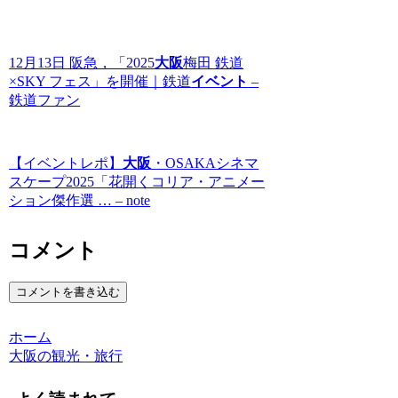
12月13日 阪急，「2025
大阪
梅田 鉄道
×SKY フェス」を開催｜鉄道
イベント
–
鉄道ファン
【イベントレポ】
大阪
・OSAKAシネマ
スケープ2025「花開くコリア・アニメー
ション傑作選 … – note
コメント
コメントを書き込む
ホーム
大阪の観光・旅行