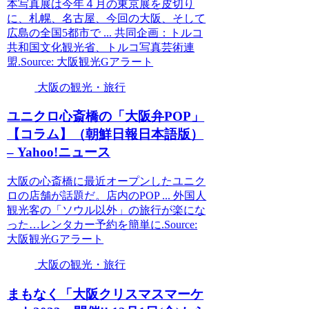
本写真展は今年４月の東京展を皮切り
に、札幌、名古屋、今回の大阪、そして
広島の全国5都市で ... 共同企画：トルコ
共和国文化観光省、トルコ写真芸術連
盟.Source: 大阪観光Gアラート
大阪の観光・旅行
ユニクロ心斎橋の「
大阪
弁POP」
【コラム】（朝鮮日報日本語版）
– Yahoo!ニュース
大阪の心斎橋に最近オープンしたユニク
ロの店舗が話題だ。店内のPOP ... 外国人
観光客の「ソウル以外」の旅行が楽にな
った…レンタカー予約を簡単に.Source:
大阪観光Gアラート
大阪の観光・旅行
まもなく「
大阪
クリスマスマーケ