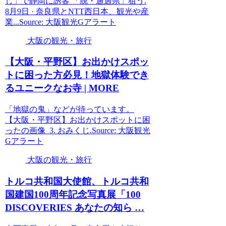
し」で静岡に誘客 「脱・通過県」狙う.
8月9日 · 奈良県とNTT西日本、観光や産
業...Source: 大阪観光Gアラート
大阪の観光・旅行
【
大阪
・平野区】お出かけスポッ
トに困った方必見！地獄体験でき
るユニークなお寺 | MORE
「地獄の鬼」などが待っています。
【大阪・平野区】お出かけスポットに困
ったの画像_3. おみくじ.Source: 大阪観光
Gアラート
大阪の観光・旅行
トルコ共和国大使館、トルコ共和
国建国100周年記念写真展「100
DISCOVERIES あなたの知ら …