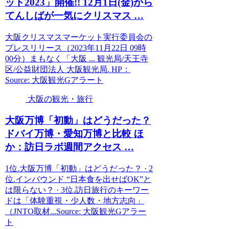
ット2023」開催!! 12月1日(金)から
てんしばが一気にクリスマス …
大阪クリスマスマーケット実行委員会の
プレスリリース（2023年11月22日 09時
00分）まもなく「大阪 ... 観光局/天王寺
区/公益財団法人 大阪観光局. HP：
Source: 大阪観光Gアラート
大阪の観光・旅行
大阪
万博「初動」はどうだった？
ドバイ万博・愛知万博と比較 ほ
か：訪日ラボ週間アクセス …
1位.大阪万博「初動」はどうだった？ · 2
位.インバウンド “日本食を出せばOK”と
は限らない？ · 3位.訪日旅行のキーワー
ドは「体験重視・少人数・地方志向」
（JNTO取材...Source: 大阪観光Gアラー
ト