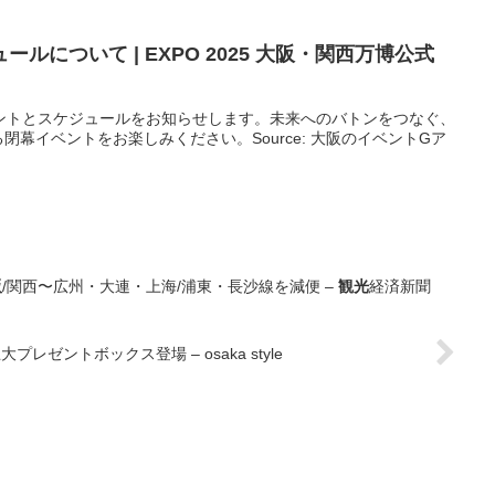
ールについて | EXPO 2025
大阪
・関西万博公式
イベントとスケジュールをお知らせします。未来へのバトンをつなぐ、
幕イベントをお楽しみください。Source: 大阪のイベントGア
阪
/関西〜広州・大連・上海/浦東・長沙線を減便 –
観光
経済新聞
大プレゼントボックス登場 – osaka style