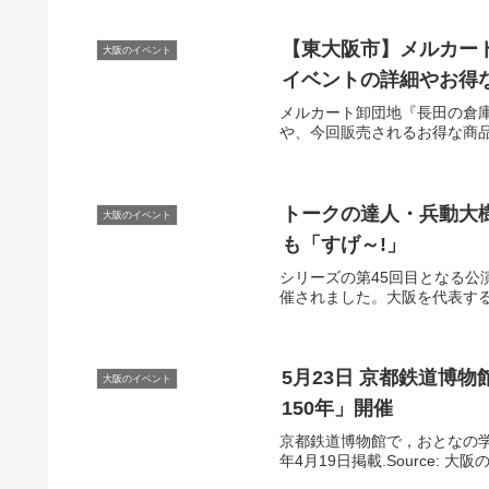
【東
大阪
市】メルカー
大阪のイベント
イベント
の詳細やお得な
メルカート卸団地『長田の倉
や、今回販売されるお得な商品な
トークの達人・兵動大
大阪のイベント
も「すげ～!」
シリーズの第45回目となる公
催されました。大阪を代表する2
5月23日 京都鉄道博
大阪のイベント
150年」開催
京都鉄道博物館で，おとなの学
年4月19日掲載.Source: 