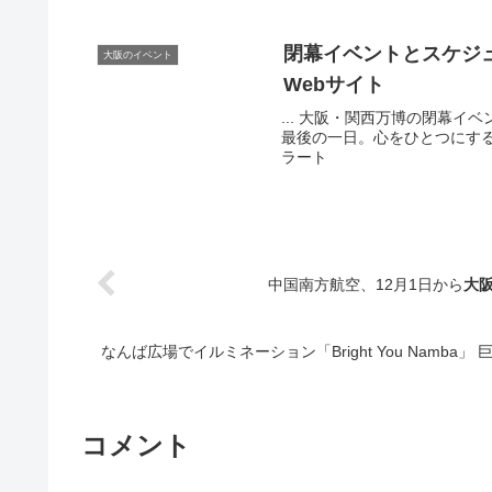
閉幕
イベント
とスケジュ
大阪のイベント
Webサイト
... 大阪・関西万博の閉幕
最後の一日。心をひとつにする閉
ラート
中国南方航空、12月1日から
大
なんば広場でイルミネーション「Bright You Namba」 巨
コメント