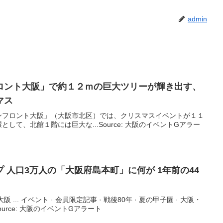
admin
ロント
大阪
」で約１２ｍの巨大ツリーが輝き出す、
マス
ンフロント大阪」（大阪市北区）では、クリスマスイベントが１１
して、北館１階には巨大な...Source: 大阪のイベントGアラー
 人口3万人の「
大阪
府島本町」に何が 1年前の44
 ... イベント · 会員限定記事 · 戦後80年 · 夏の甲子園 · 大阪・
.Source: 大阪のイベントGアラート