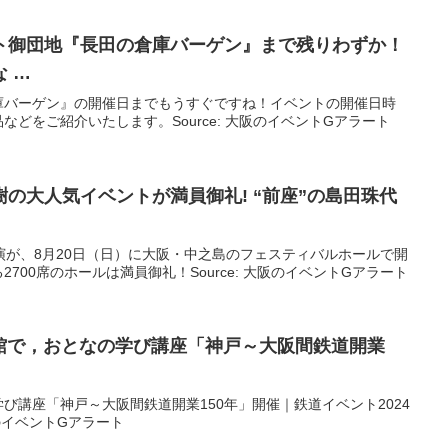
ト御団地『長田の倉庫バーゲン』まで残りわずか！
 …
庫バーゲン』の開催日までもうすぐですね！イベントの開催日時
どをご紹介いたします。Source: 大阪のイベントGアラート
樹の大人気
イベント
が満員御礼! “前座”の島田珠代
演が、8月20日（日）に大阪・中之島のフェスティバルホールで開
700席のホールは満員御礼！Source: 大阪のイベントGアラート
物館で，おとなの学び講座「神戸～
大阪
間鉄道開業
び講座「神戸～大阪間鉄道開業150年」開催｜鉄道イベント2024
大阪のイベントGアラート