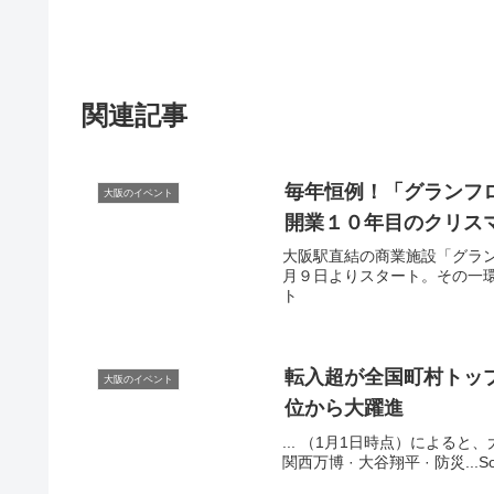
関連記事
毎年恒例！「グランフ
大阪のイベント
開業１０年目のクリス
大阪駅直結の商業施設「グラ
月９日よりスタート。その一環と
ト
転入超が全国町村トップ
大阪のイベント
位から大躍進
... （1月1日時点）によると、大阪
関西万博 · 大谷翔平 · 防災..