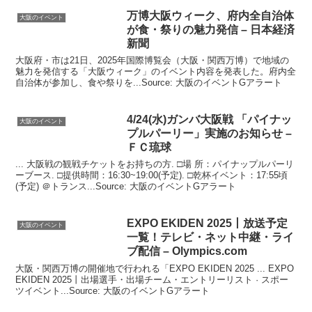
万博
大阪
ウィーク、府内全自治体
大阪のイベント
が食・祭りの魅力発信 – 日本経済
新聞
大阪府・市は21日、2025年国際博覧会（大阪・関西万博）で地域の
魅力を発信する「大阪ウィーク」のイベント内容を発表した。府内全
自治体が参加し、食や祭りを...Source: 大阪のイベントGアラート
4/24(水)ガンバ
大阪
戦 「パイナッ
大阪のイベント
プルパーリー」実施のお知らせ –
ＦＣ琉球
... 大阪戦の観戦チケットをお持ちの方. □場 所：パイナップルパーリ
ーブース. □提供時間：16:30~19:00(予定). □乾杯イベント：17:55頃
(予定) ＠トランス...Source: 大阪のイベントGアラート
EXPO EKIDEN 2025丨放送予定
大阪のイベント
一覧！テレビ・ネット中継・ライ
ブ配信 – Olympics.com
大阪・関西万博の開催地で行われる「EXPO EKIDEN 2025 ... EXPO
EKIDEN 2025丨出場選手・出場チーム・エントリーリスト · スポー
ツイベント...Source: 大阪のイベントGアラート