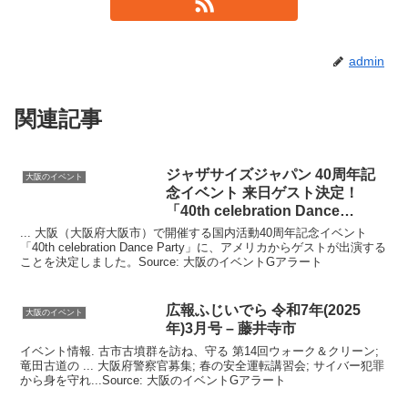
admin
関連記事
ジャザサイズジャパン 40周年記
大阪のイベント
念
イベント
来日ゲスト決定！
「40th celebration Dance
Party」～7 …
... 大阪（大阪府大阪市）で開催する国内活動40周年記念イベント
「40th celebration Dance Party」に、アメリカからゲストが出演する
ことを決定しました。Source: 大阪のイベントGアラート
広報ふじいでら 令和7年(2025
大阪のイベント
年)3月号 – 藤井寺市
イベント情報. 古市古墳群を訪ね、守る 第14回ウォーク＆クリーン;
竜田古道の ... 大阪府警察官募集; 春の安全運転講習会; サイバー犯罪
から身を守れ...Source: 大阪のイベントGアラート