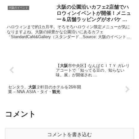
大阪
の公園沿いカフェ2店舗でハ
大阪のイベント
ロウィン
イベント
が開催！メニュ
ー＆店舗ラッピングがオバケ …
ハロウィンまで約1カ月半。そろそろハロウィン限定メニューが気に
なりますよね。大阪の緑豊かな公園沿いにあるカフェ
「StandardCafé&Gallery（スタンダード...Source: 大阪のイベントG
アラート
【
大阪
市中央区】なんばＣＩＴＹ ガレリ
アコートで「知ってる豆の、知らない
味。展」が開催され …
センタラ、
大阪
２軒目のホテルを26年開
業 – NNA ASIA・タイ・
観光
コメント
コメントを書き込む