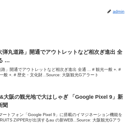
admin
大弾丸道路」開通でアウトレットなど相次ぎ進出 全
る …
開通でアウトレットなど相次ぎ進出 全通 ... # 観光一般 +. #
化一般 +. # 歴史・文化財...Source: 大阪観光Gアラート
京&
大阪
の
観光
地で大はしゃぎ 「Google Pixel 9」新
新聞
ートフォン「Google Pixel 9」に搭載のイマジネーション機能を
S ZIPPERが出演するau の新WEB...Source: 大阪観光Gアラ