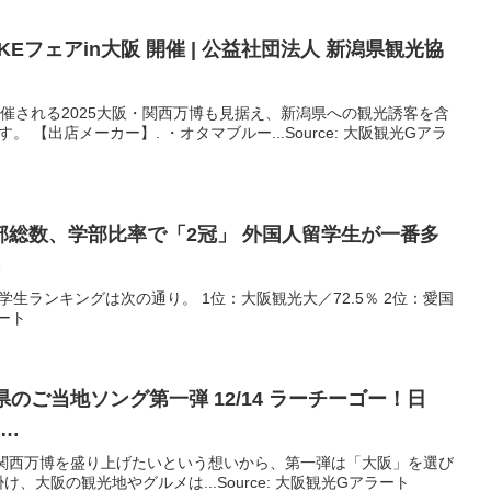
KEフェアin
大阪
開催 | 公益社団法人 新潟県
観光
協
開催される2025大阪・関⻄万博も見据え、新潟県への観光誘客を含
。 【出店メーカー】. ・オタマブルー...Source: 大阪観光Gアラ
部総数、学部比率で「2冠」 外国人留学生が一番多
)
学生ランキングは次の通り。 1位：大阪観光大／72.5％ 2位：愛国
ラート
のご当地ソング第一弾 12/14 ラーチーゴー！日
 …
・関西万博を盛り上げたいという想いから、第一弾は「大阪」を選び
、大阪の観光地やグルメは...Source: 大阪観光Gアラート