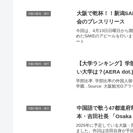
大阪
で乾杯！！新潟SA
大阪の観光・旅行
会のプレスリリース
今回は、4月13日日曜日から
めたSAKEのアピールを行います
ート
【大学ランキング】学
大阪の観光・旅行
い大学は？(AERA dot.
学部比率. 学部比率の外国人留
学園...Source: 大阪観光Gア
中国語で歌う47都道府県
大阪の観光・旅行
本・吉田社長 「Osaka
2025年に予定している大阪
ました。作詞は吉田自身が手掛け