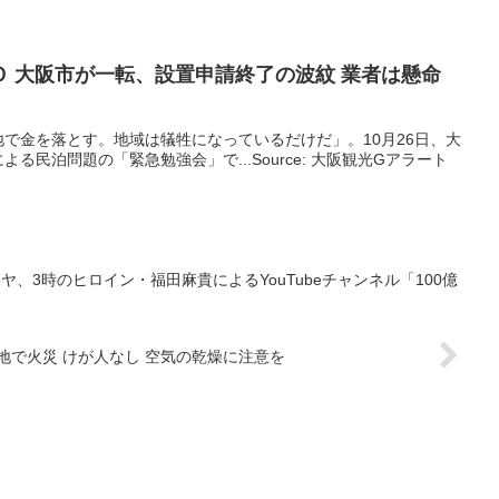
Ｏ
大阪
市が一転、設置申請終了の波紋 業者は懸命
で金を落とす。地域は犠牲になっているだけだ」。10月26日、大
る民泊問題の「緊急勉強会」で...Source: 大阪観光Gアラート
、3時のヒロイン・福田麻貴によるYouTubeチャンネル「100億
地で火災 けが人なし 空気の乾燥に注意を