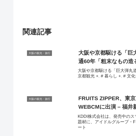
関連記事
大阪
や京都駆ける「巨
大阪の観光・旅行
通60年「粗末なもの造
大阪や京都駆ける「巨大弾丸道路」
京都観光 +. # 暮らし +. # 文
FRUITS ZIPPER、東
大阪の観光・旅行
WEBCMに出演 – 福井
KDDI株式会社は、発売中のスマ
題材に、アイドルグループ・FRUIT
ート