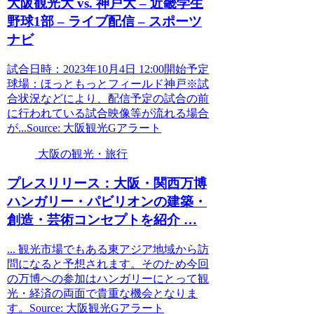
大阪観光
大 vs. 神戸大 – 近畿学生
野球1部 – ライブ配信 – スポーツ
ナビ
試合日時：2023年10月4日 12:00開始予定
球場：ほっともっとフィールド神戸※試
合状況などにより、配信予定の試合の前
に行われている試合映像等が流れる場合
が...Source: 大阪観光Gアラート
大阪の観光・旅行
プレスリリース：
大阪
・関西万博
ハンガリー・パビリオンの建築・
創造・芸術コンセプトを紹介 …
... 観光市場でもある東アジア地域から訪
問になると予想されます。そのため今回
の万博への参加はハンガリーにとって観
光・経済の両面で貴重な機会となりま
す。Source: 大阪観光Gアラート