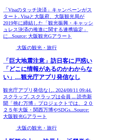
「Visaのタッチ決済」キャンペーンがス
タート. Visaと大阪府、大阪観光局が
2019年に締結した「観光振興・キャッシ
ュレス決済の推進に関する連携協定」
に...Source: 大阪観光Gアラート
大阪の観光・旅行
「巨大地震注意」訪日客に戸惑い
「どこに情報があるのかわからな
い」…
観光
庁アプリ発信なし
観光庁アプリ発信なし. 2024/08/11 09:44.
スクラップ. スクラップは会員 ... 読売新
聞「挑む万博」プロジェクトでは、２０
２５年大阪・関西万博やSDGs...Source:
大阪観光Gアラート
大阪の観光・旅行