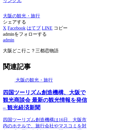
リンク元
大阪の観光・旅行
シェアする
X
Facebook
はてブ
LINE
コピー
adminをフォローする
admin
大阪どこ行こ？三都恋物語
関連記事
大阪の観光・旅行
四国ツーリズム創造機構、
大阪
で
観光
商談会 最新の
観光
情報を発信
–
観光
経済新聞
四国ツーリズム創造機構は16日、大阪市
内のホテルで、旅行会社やマスコミを対