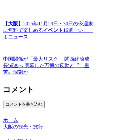
【
大阪
】2025年11月29日・30日の今週末
に無料で楽しめる
イベント
16選 – いこー
よニュース
中国関係が「最大リスク」 関西経済成
長減速へ 閉幕した万博の反動と〝二重
苦〟深刻か
コメント
コメントを書き込む
ホーム
大阪の観光・旅行