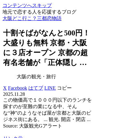
コンテンツへスキップ
地元で恋する人を応援するブログ
大阪どこ行こ？三都恋物語
十割そばがなんと500円！
大盛りも無料 京都・
大阪
に３店オープン 京都の超
有名老舗が「正体隠し …
大阪の観光・旅行
X
Facebook
はてブ
LINE
コピー
2025.11.28
この物価高で１０００円以下のランチを
探すのが至難の業になる中、そん
な“神”のようなそば屋が京都と大阪のビ
ジネス街にある。 ... 観光. 開店・閉店 ...
Source: 大阪観光Gアラート