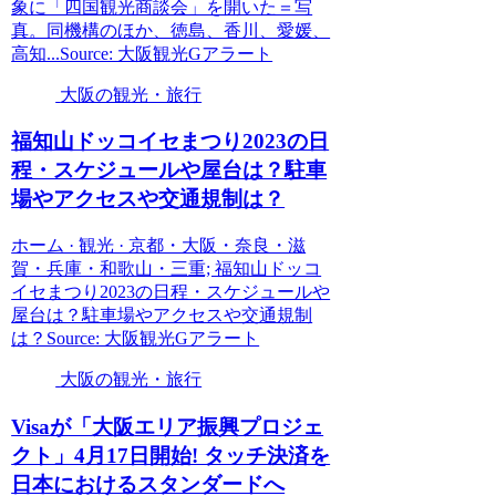
象に「四国観光商談会」を開いた＝写
真。同機構のほか、徳島、香川、愛媛、
高知...Source: 大阪観光Gアラート
大阪の観光・旅行
福知山ドッコイセまつり2023の日
程・スケジュールや屋台は？駐車
場やアクセスや交通規制は？
ホーム · 観光 · 京都・大阪・奈良・滋
賀・兵庫・和歌山・三重; 福知山ドッコ
イセまつり2023の日程・スケジュールや
屋台は？駐車場やアクセスや交通規制
は？Source: 大阪観光Gアラート
大阪の観光・旅行
Visaが「
大阪
エリア振興プロジェ
クト」4月17日開始! タッチ決済を
日本におけるスタンダードへ