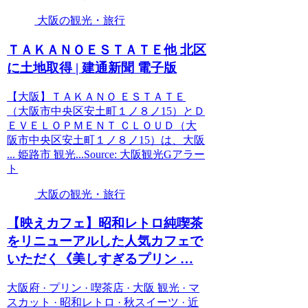
大阪の観光・旅行
ＴＡＫＡＮＯＥＳＴＡＴＥ他 北区
に土地取得 | 建通新聞 電子版
【大阪】ＴＡＫＡＮＯ ＥＳＴＡＴＥ
（大阪市中央区安土町１ノ８ノ15）とＤ
ＥＶＥＬＯＰＭＥＮＴ ＣＬＯＵＤ（大
阪市中央区安土町１ノ８ノ15）は、大阪
... 姫路市 観光...Source: 大阪観光Gアラー
ト
大阪の観光・旅行
【映えカフェ】昭和レトロ純喫茶
をリニューアルした人気カフェで
いただく《美しすぎるプリン …
大阪府 · プリン · 喫茶店 · 大阪 観光 · マ
スカット · 昭和レトロ · 秋スイーツ · 近