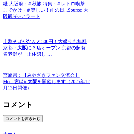
畿 大阪府 · ＃秋旅 特集 · ＃レトロ喫茶
こでかけ · ＃楽しい！雨の日...Source: 大
阪観光Gアラート
十割そばがなんと500円！大盛りも無料
京都・
大阪
に３店オープン 京都の超有
名老舗が「正体隠し …
宮崎県：【みやざきファン交流会】
Meets宮崎in
大阪
を開催します（2025年12
月13日開催）
コメント
コメントを書き込む
ホーム