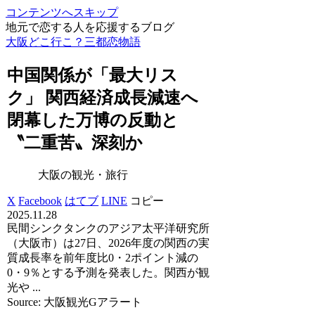
コンテンツへスキップ
地元で恋する人を応援するブログ
大阪どこ行こ？三都恋物語
中国関係が「最大リス
ク」 関西経済成長減速へ
閉幕した万博の反動と
〝二重苦〟深刻か
大阪の観光・旅行
X
Facebook
はてブ
LINE
コピー
2025.11.28
民間シンクタンクのアジア太平洋研究所
（大阪市）は27日、2026年度の関西の実
質成長率を前年度比0・2ポイント減の
0・9％とする予測を発表した。関西が観
光や ...
Source: 大阪観光Gアラート