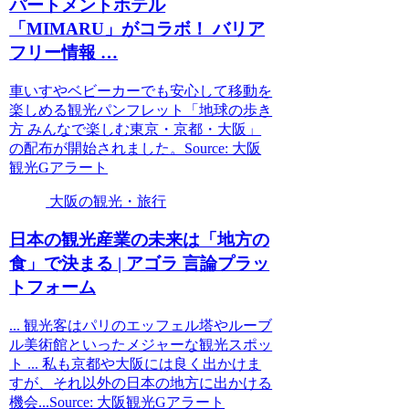
パートメントホテル
「MIMARU」がコラボ！ バリア
フリー情報 …
車いすやベビーカーでも安心して移動を
楽しめる観光パンフレット「地球の歩き
方 みんなで楽しむ東京・京都・大阪」
の配布が開始されました。Source: 大阪
観光Gアラート
大阪の観光・旅行
日本の
観光
産業の未来は「地方の
食」で決まる | アゴラ 言論プラッ
トフォーム
... 観光客はパリのエッフェル塔やルーブ
ル美術館といったメジャーな観光スポッ
ト ... 私も京都や大阪には良く出かけま
すが、それ以外の日本の地方に出かける
機会...Source: 大阪観光Gアラート