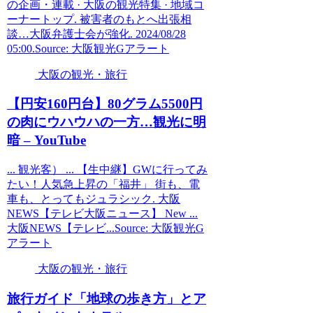
の企画・連載 · 大阪の観光特集 · 地域コ
ーナートップ. 被害者のもとへ出張相
談…大阪弁護士会が強化. 2024/08/28
05:00.Source: 大阪観光Gアラート
大阪の観光・旅行
【円安160円台】80グラム5500円
の肉にウハウハの一方…
観光
に明
暗 – YouTube
... 観光客） ... 【生中継】GWに行ってみ
たい！人気急上昇の「福井」 街も、電
車も、とってもジュラシック. 大阪
NEWS【テレビ大阪ニュース】 New ...
大阪NEWS【テレビ...Source: 大阪観光G
アラート
大阪の観光・旅行
旅行ガイド「地球の歩き方」とア