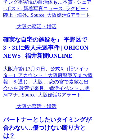
チング率実現の自治体も…本質 · シェア
· ポスト. 新着写真ニュース. ラグビー ·
陸上 · 海外...Source: 大阪婚活Gアラート
大阪の恋活・婚活
確実な自宅の施錠を」 平野区で
3・31に殺人未遂事件 | ORICON
NEWS | 福井新聞ONLINE
大阪府警は3月31日、公式X（旧ツイッ
ター）アカウント「大阪府警察安まち情
報」を通じ、大阪 ... 恋の宮で素敵な出
会いを 敦賀で来月、婚活イベント ... 黒
河マナ...Source: 大阪婚活Gアラート
大阪の恋活・婚活
パートナーとしたいタイミングが
合わない…傷つけない断り方と
は？