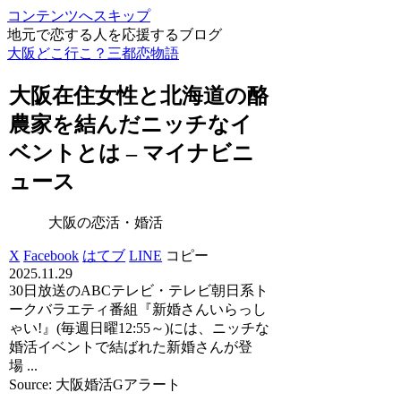
コンテンツへスキップ
地元で恋する人を応援するブログ
大阪どこ行こ？三都恋物語
大阪
在住女性と北海道の酪
農家を結んだニッチなイ
ベントとは – マイナビニ
ュース
大阪の恋活・婚活
X
Facebook
はてブ
LINE
コピー
2025.11.29
30日放送のABCテレビ・テレビ朝日系ト
ークバラエティ番組『新婚さんいらっし
ゃい!』(毎週日曜12:55～)には、ニッチな
婚活イベントで結ばれた新婚さんが登
場 ...
Source: 大阪婚活Gアラート