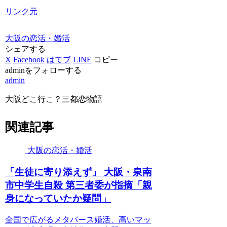
リンク元
大阪の恋活・婚活
シェアする
X
Facebook
はてブ
LINE
コピー
adminをフォローする
admin
大阪どこ行こ？三都恋物語
関連記事
大阪の恋活・婚活
「生徒に寄り添えず」
大阪
・泉南
市中学生自殺 第三者委が指摘「親
身になっていたか疑問」
全国で広がるメタバース婚活、高いマッ