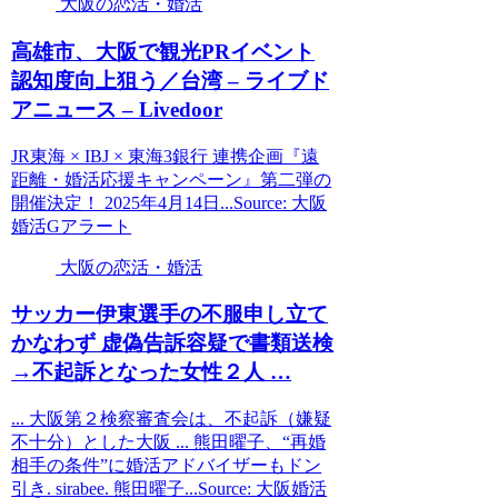
大阪の恋活・婚活
高雄市、
大阪
で観光PRイベント
認知度向上狙う／台湾 – ライブド
アニュース – Livedoor
JR東海 × IBJ × 東海3銀行 連携企画『遠
距離・婚活応援キャンペーン』第二弾の
開催決定！ 2025年4月14日...Source: 大阪
婚活Gアラート
大阪の恋活・婚活
サッカー伊東選手の不服申し立て
かなわず 虚偽告訴容疑で書類送検
→不起訴となった女性２人 …
... 大阪第２検察審査会は、不起訴（嫌疑
不十分）とした大阪 ... 熊田曜子、“再婚
相手の条件”に婚活アドバイザーもドン
引き. sirabee. 熊田曜子...Source: 大阪婚活