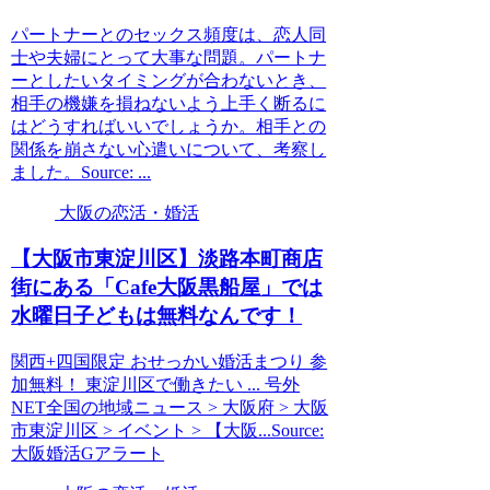
パートナーとのセックス頻度は、恋人同
士や夫婦にとって大事な問題。パートナ
ーとしたいタイミングが合わないとき、
相手の機嫌を損ねないよう上手く断るに
はどうすればいいでしょうか。相手との
関係を崩さない心遣いについて、考察し
ました。Source: ...
大阪の恋活・婚活
【
大阪
市東淀川区】淡路本町商店
街にある「Cafe
大阪
黒船屋」では
水曜日子どもは無料なんです！
関西+四国限定 おせっかい婚活まつり 参
加無料！ 東淀川区で働きたい ... 号外
NET全国の地域ニュース > 大阪府 > 大阪
市東淀川区 > イベント > 【大阪...Source:
大阪婚活Gアラート