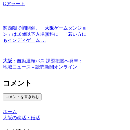
Gアラート
関西圏で初開催、「
大阪
ゲームダンジョ
ン」は18歳以下入場無料に！「若い方に
もインディゲーム …
大阪
：自動運転バス 課題把握へ発車：
地域ニュース – 読売新聞オンライン
コメント
コメントを書き込む
ホーム
大阪の恋活・婚活