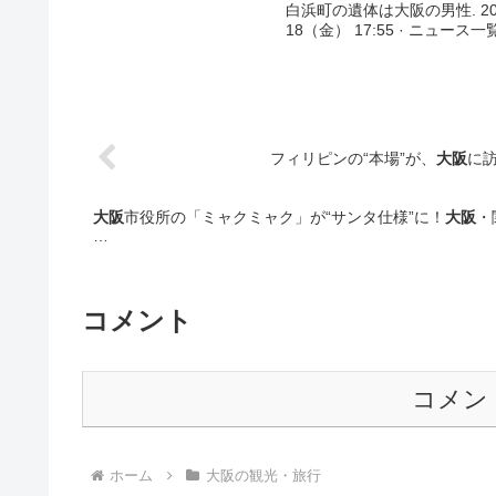
白浜町の遺体は大阪の男性. 2023-
18（金） 17:55 · ニュース一
フィリピンの“本場”が、
大阪
に訪
大阪
市役所の「ミャクミャク」が“サンタ仕様”に！
大阪
・
…
コメント
コメン
ホーム
大阪の観光・旅行