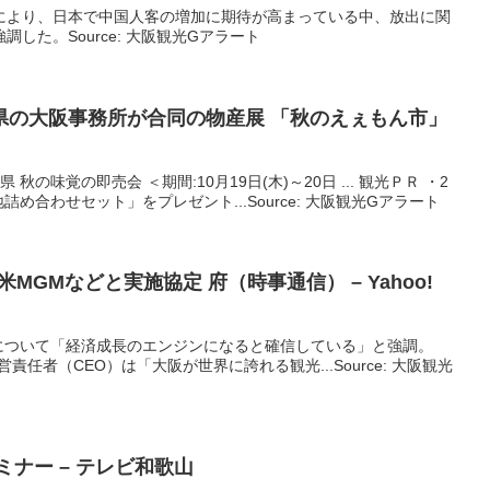
により、日本で中国人客の増加に期待が高まっている中、放出に関
した。Source: 大阪観光Gアラート
県の
大阪
事務所が合同の物産展 「秋のえぇもん市」
 秋の味覚の即売会 ＜期間:10月19日(木)～20日 ... 観光ＰＲ ・2
め合わせセット」をプレゼント...Source: 大阪観光Gアラート
 米MGMなどと実施協定 府（時事通信） – Yahoo!
について「経済成長のエンジンになると確信している」と強調。
任者（CEO）は「大阪が世界に誇れる観光...Source: 大阪観光
ミナー – テレビ和歌山