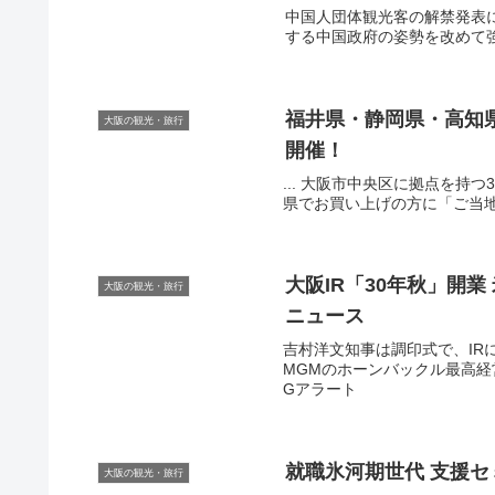
中国人団体観光客の解禁発表
する中国政府の姿勢を改めて強調
福井県・静岡県・高知
大阪の観光・旅行
開催！
... 大阪市中央区に拠点を持つ3県
県でお買い上げの方に「ご当地詰
大阪
IR「30年秋」開業
大阪の観光・旅行
ニュース
吉村洋文知事は調印式で、IR
MGMのホーンバックル最高経営責
Gアラート
就職氷河期世代 支援セ
大阪の観光・旅行