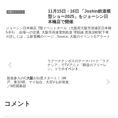
11月15日・16日 「Joshin鉄道模
大阪のイベント
型ショー2025」をジョーシン日
本橋店で開催
ジョーシン日本橋店 7階イベントホール（大阪府大阪市浪速区日本橋
5-9-5）. 会場への交通, 大阪市高速電気軌道 堺筋線 恵美須町駅下車
※詳しくは，上新電機のページ...Source: 大阪のイベントGアラート
ラグーナテンボスのテーマパーク「ラグ
ナシア」でTVアニメ『葬送のフリーレ
ン』コラボ
イベント
…
新規参入のC
大阪
が白星スタート！ I神
戸、東京NB、マイ仙台、大宮Vも好発進
／WE開幕節
コメント