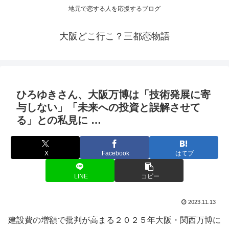
地元で恋する人を応援するブログ
大阪どこ行こ？三都恋物語
ひろゆきさん、
大阪
万博は「技術発展に寄
与しない」「未来への投資と誤解させて
る」との私見に …
X
Facebook
はてブ
LINE
コピー
2023.11.13
建設費の増額で批判が高まる２０２５年大阪・関西万博に