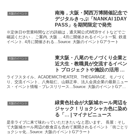
南海，
大阪
・関西万博開催記念で
大阪のイベント
デジタルきっぷ「NANKAI 1DAY
PASS」を期間限定で発売
※定休日や営業時間などの詳細は，通天閣公式WEBサイトなどでご
確認ください． ご案内, 大阪 ... 4月に開催されるイベント一覧. 鉄道
イベント. 4月に開催される...Source: 大阪のイベントGアラート
東
大阪
・八尾のモノづくり企業と
大阪のイベント
近大生・教職員が交流する
イベン
ト
プロジェクトや施設の活用 …
ライフスタイル、ACADEMICTHEATER、THEGARAGE、モノづく
り、交流イベント、八角聡仁、山縣正幸、法人会員企業の最新ニュー
ス・イベント情報・プレスリリース...Source: 大阪のイベントGアラ
ート
緑黄色社会が
大阪
城ホール周辺を
大阪のイベント
ジャック！リョクシャカ色に染め
る「… | マイナビニュース
是非ライブに来て味わっていただきたいなと思います。 長屋：そし
て大阪城ホール周辺の飲食店も含めて展開されるイベント「街ごとリ
ョクシャ化...Source: 大阪のイベントGアラート