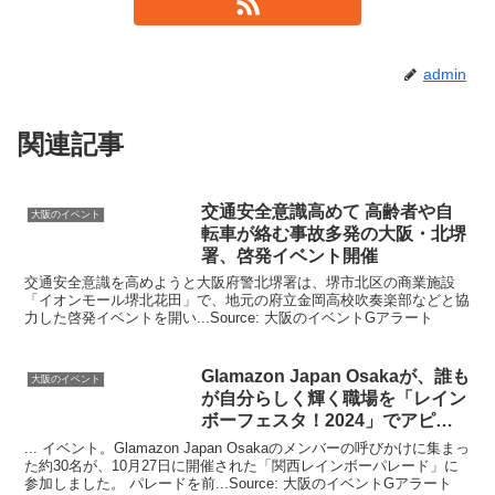
admin
関連記事
交通安全意識高めて 高齢者や自
大阪のイベント
転車が絡む事故多発の
大阪
・北堺
署、啓発
イベント
開催
交通安全意識を高めようと大阪府警北堺署は、堺市北区の商業施設
「イオンモール堺北花田」で、地元の府立金岡高校吹奏楽部などと協
力した啓発イベントを開い...Source: 大阪のイベントGアラート
Glamazon Japan Osakaが、誰も
大阪のイベント
が自分らしく輝く職場を「レイン
ボーフェスタ！2024」でアピー
ル
... イベント。Glamazon Japan Osakaのメンバーの呼びかけに集まっ
た約30名が、10月27日に開催された「関西レインボーパレード」に
参加しました。 パレードを前...Source: 大阪のイベントGアラート