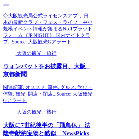
…
◇大阪観光局公式ライセンスアプリ 日
本の最新クラブ・フェス・ライブ・中小
規模イベント情報が集まるNo.1プラット
フォーム《JP NIGHT》 国内ナイトクラ
ブ...Source: 大阪観光Gアラート
大阪の観光・旅行
ウォンバットをお披露目、
大阪
–
京都新聞
関連記事. オススメ. 事件. グルメ. 学び・
体験. 観光. 開店・閉店...Source: 大阪観光
Gアラート
大阪の観光・旅行
大阪
に7世紀後半の「飛鳥仏」 法
隆寺献納宝物と酷似 – NewsPicks