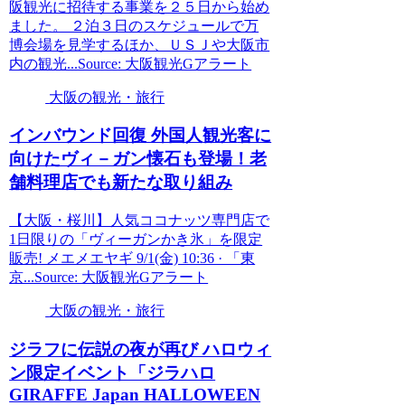
阪観光に招待する事業を２５日から始め
ました。 ２泊３日のスケジュールで万
博会場を見学するほか、ＵＳＪや大阪市
内の観光...Source: 大阪観光Gアラート
大阪の観光・旅行
インバウンド回復 外国人
観光
客に
向けたヴィ－ガン懐石も登場！老
舗料理店でも新たな取り組み
【大阪・桜川】人気ココナッツ専門店で
1日限りの「ヴィーガンかき氷」を限定
販売! メエメエヤギ 9/1(金) 10:36 · 「東
京...Source: 大阪観光Gアラート
大阪の観光・旅行
ジラフに伝説の夜が再び ハロウィ
ン限定イベント「ジラハロ
GIRAFFE Japan HALLOWEEN