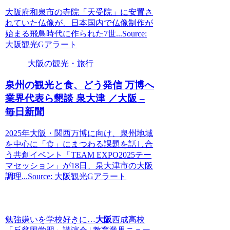
大阪府和泉市の寺院「天受院」に安置さ
れていた仏像が、日本国内で仏像制作が
始まる飛鳥時代に作られた7世...Source:
大阪観光Gアラート
大阪の観光・旅行
泉州の
観光
と食、どう発信 万博へ
業界代表ら懇談 泉大津 ／
大阪
–
毎日新聞
2025年大阪・関西万博に向け、泉州地域
を中心に「食」にまつわる課題を話し合
う共創イベント「TEAM EXPO2025テー
マセッション」が18日、泉大津市の大阪
調理...Source: 大阪観光Gアラート
勉強嫌いを学校好きに…
大阪
西成高校