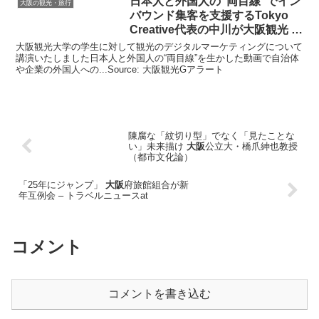
日本人と外国人の“両目線”でイン
大阪の観光・旅行
バウンド集客を支援するTokyo
Creative代表の中川が
大阪観光
…
大阪観光大学の学生に対して観光のデジタルマーケティングについて
講演いたしました日本人と外国人の“両目線”を生かした動画で自治体
や企業の外国人への...Source: 大阪観光Gアラート
陳腐な「紋切り型」でなく「見たことな
い」未来描け
大阪
公立大・橋爪紳也教授
（都市文化論）
「25年にジャンプ」
大阪
府旅館組合が新
年互例会 – トラベルニュースat
コメント
コメントを書き込む