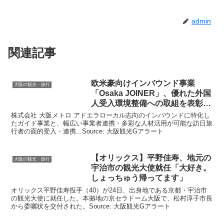
admin
関連記事
欧米豪向けインバウンド事業
大阪の観光・旅行
「Osaka JOINER」、優れた外国
人受入環境整備への取組を表彰す
る
株式会社 大阪メトロ アドエラローカル志向のインバウンドに特化し
たガイド事業と、幅広い事業者連携・多彩な人材活用が可能な訪日旅
行者の面的受入・連携...Source: 大阪観光Gアラート
【オリックス】平野佳寿、地元の
大阪の観光・旅行
宇治市の
観光
大使就任「大好き。
しょっちゅう帰ってます」
オリックス平野佳寿投手（40）が24日、出身地である京都・宇治市
の観光大使に就任した。本拠地の京セラドーム大阪で、松村淳子市長
から委嘱状を交付された。Source: 大阪観光Gアラート