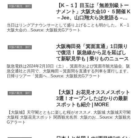
【K－１】目玉は「無差別級トー
大阪の観光・旅行
ナメント」
大阪
大会10・５開催 K
－Jee、山口翔大ら決意語る –
MSN
当日はリングアナウンサーとして盛り上げることも明かした。 K－1
大阪大会の...Source: 大阪観光Gアラート
大阪
梅田発「箕面直通」1日限り
大阪の観光・旅行
で復活！ 阪急線から足を延ばし
て新駅見学も | 乗りものニュース
阪急電鉄は2024年2月10日（土）、箕面市および箕面市観光協会、阪
急交通社と共同で、大阪梅田～箕面間を直通する列車を運行します。
日帰りツアー「箕面へ...Source: 大阪観光Gアラート
【
大阪
】お花見オススメスポット
大阪の観光・旅行
3選！オープンしたばかりの最新
スポットも紹介 | MORE
【大阪城】天守閣とともに楽しむ桜がオススメ. 大阪城 大阪城天守閣
大阪桜 大阪花見スポット 関西観光名所. 大阪のお...Source: 大阪観光
Gアラート