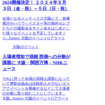
2024開催決定！ ２０２４年５月
３日（金・祝）～５日（日・祝）
会場となるインテックス大阪にて、各種
展示やハリウッドスター等の海外セレブ
たちとの撮影会＆サイン会をはじめとし
た様々なイベントを予定しています！
☆...Source: 大阪のイベントGアラート
大阪のイベント
入場者増加で混雑 西側への分散が
課題に
大阪
・関西万博 – NHKニ
ュース
それに伴って会場の混雑も課題になって
いて博覧会協会は比較的人が少ないエリ
アでイベントを開催するなどして入場者
の分散に取り組むことにしています。
大阪...Source: 大阪のイベントGアラート