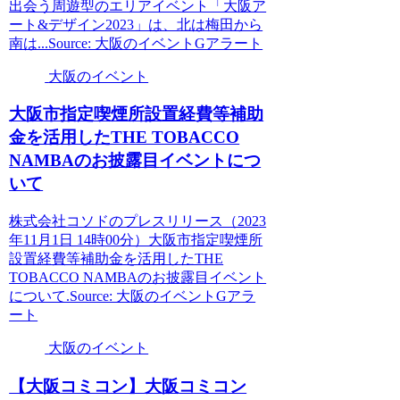
出会う周遊型のエリアイベント「大阪ア
ート&デザイン2023」は、北は梅田から
南は...Source: 大阪のイベントGアラート
大阪のイベント
大阪
市指定喫煙所設置経費等補助
金を活用したTHE TOBACCO
NAMBAのお披露目
イベント
につ
いて
株式会社コソドのプレスリリース（2023
年11月1日 14時00分）大阪市指定喫煙所
設置経費等補助金を活用したTHE
TOBACCO NAMBAのお披露目イベント
について.Source: 大阪のイベントGアラ
ート
大阪のイベント
【
大阪
コミコン】
大阪
コミコン