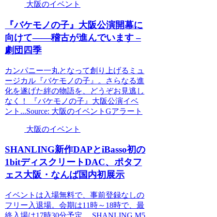
大阪のイベント
『バケモノの子』
大阪
公演開幕に
向けて――稽古が進んでいます –
劇団四季
カンパニー一丸となって創り上げるミュ
ージカル『バケモノの子』。さらなる進
化を遂げた絆の物語を、どうぞお見逃し
なく！ 『バケモノの子』大阪公演イベ
ント...Source: 大阪のイベントGアラート
大阪のイベント
SHANLING新作DAPとiBasso初の
1bitディスクリートDAC、ポタフ
ェス
大阪
・なんば国内初展示
イベントは入場無料で、事前登録なしの
フリー入退場。会期は11時～18時で、最
終入場は17時30分予定。 SHANLING M5