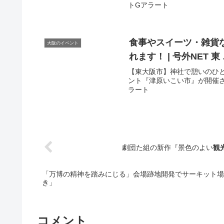
トGアラート
食事やスイーツ・雑貨
大阪のイベント
れます！ | 号外NET 東
【東大阪市】神社で憩いのひ
ント『津原いこい市』が開催されま
ラート
劇団た組の新作『景色のよい
観
「万博の精神を踏みにじる」会場跡地開発でサーキット場
き」
コメント