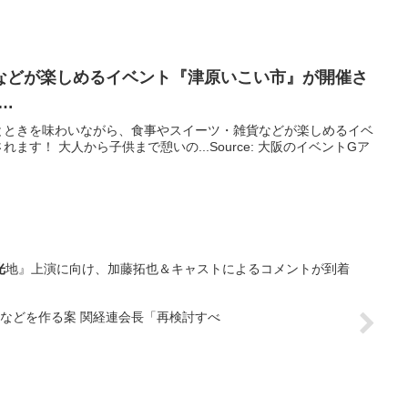
などが楽しめる
イベント
『津原いこい市』が開催さ
 …
とときを味わいながら、食事やスイーツ・雑貨などが楽しめるイベ
す！ 大人から子供まで憩いの...Source: 大阪のイベントGア
光
地』上演に向け、加藤拓也＆キャストによるコメントが到着
などを作る案 関経連会長「再検討すべ