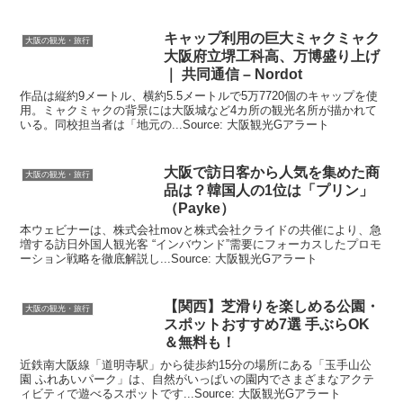
キャップ利用の巨大ミャクミャク
大阪の観光・旅行
大阪
府立堺工科高、万博盛り上げ
｜ 共同通信 – Nordot
作品は縦約9メートル、横約5.5メートルで5万7720個のキャップを使
用。ミャクミャクの背景には大阪城など4カ所の観光名所が描かれて
いる。同校担当者は「地元の...Source: 大阪観光Gアラート
大阪
で訪日客から人気を集めた商
大阪の観光・旅行
品は？韓国人の1位は「プリン」
（Payke）
本ウェビナーは、株式会社movと株式会社クライドの共催により、急
増する訪日外国人観光客 “インバウンド”需要にフォーカスしたプロモ
ーション戦略を徹底解説し...Source: 大阪観光Gアラート
【関西】芝滑りを楽しめる公園・
大阪の観光・旅行
スポットおすすめ7選 手ぶらOK
＆無料も！
近鉄南大阪線「道明寺駅」から徒歩約15分の場所にある「玉手山公
園 ふれあいパーク」は、自然がいっぱいの園内でさまざまなアクテ
ィビティで遊べるスポットです...Source: 大阪観光Gアラート