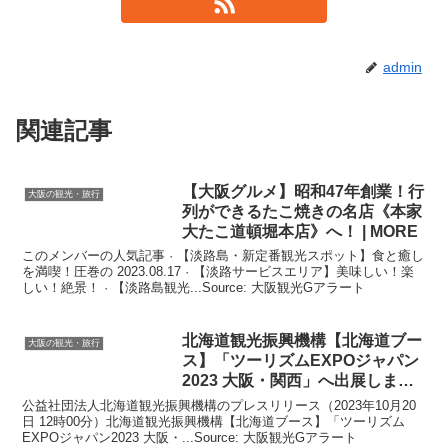
admin
関連記事
【
大阪
グルメ】昭和47年創業！行
大阪の観光・旅行
列ができるたこ焼きの名店《本家
大たこ道頓堀本店》へ！ | MORE
このメンバーの人気記事 · 【淡路島・新定番観光スポット】食と癒し
を満喫！圧巻の 2023.08.17 · 【淡路サービスエリア】美味しい！楽
しい！絶景！ · 【淡路島観光...Source: 大阪観光Gアラート
北海道
観光
振興機構【北海道ブー
大阪の観光・旅行
ス】「ツーリズムEXPOジャパン
2023
大阪
・関西」へ出展しま
す！
公益社団法人北海道観光振興機構のプレスリリース（2023年10月20
日 12時00分）北海道観光振興機構【北海道ブース】「ツーリズム
EXPOジャパン2023 大阪・...Source: 大阪観光Gアラート