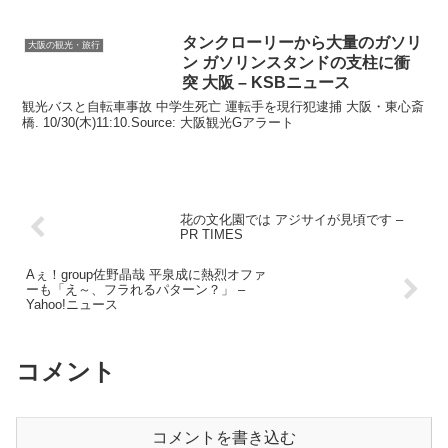
タンクローリーから大量のガソリ
大阪の観光・旅行
ン ガソリンスタンドの支柱に衝
突
大阪
– KSBニュース
観光バスと自転車事故 中学生死亡 運転手を現行犯逮捕 大阪・東心斎
橋. 10/30(木)11:10.Source: 大阪観光Gアラート
花の文化園では アジサイが見頃です –
PR TIMES
Aぇ！group佐野晶哉 平泉成に熱烈オファ
ーも「え～、フラれるパターン？」 –
Yahoo!ニュース
コメント
コメントを書き込む