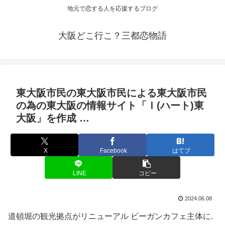
地元で恋する人を応援するブログ
大阪どこ行こ？三都恋物語
東
大阪
市民の東
大阪
市民による東
大阪
市民
の為の東
大阪
の情報サイト「Ｉ(ハート)東
大阪
」を作成 …
X
Facebook
はてブ
LINE
コピー
2024.06.08
道頓堀の観光拠点がリニューアル ビーガンカフェ主体に.