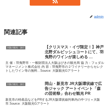
admin
関連記事
【クリスマス・イヴ限定！】神戸
大阪の観光・旅行
北野ダルビッシュコートにて、羽
曳野のワインが楽しめる …
主 催：羽曳野市・一般財団法人大阪はびきの観光局 協 力：フェダル
マネージメント株式会社 内 容：羽曳野市の２ワイナリーからセレク
トしたワイン等の無料...Source: 大阪観光Gアラート
岡山・新見市 JR
大阪
環状線で広
大阪の観光・旅行
告ジャック アートイベント「森
の芸術祭」合わせ
観光
PR
新見市の特産品などをPRするJR大阪環状線列車内の中づり＝大阪
市.Source: 大阪観光Gアラート