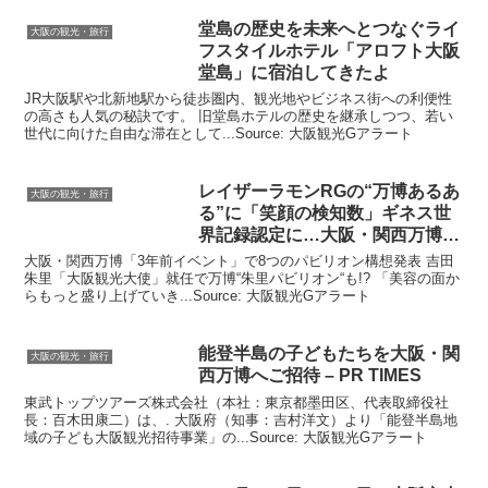
堂島の歴史を未来へとつなぐライ
大阪の観光・旅行
フスタイルホテル「アロフト
大阪
堂島」に宿泊してきたよ
JR大阪駅や北新地駅から徒歩圏内、観光地やビジネス街への利便性
の高さも人気の秘訣です。 旧堂島ホテルの歴史を継承しつつ、若い
世代に向けた自由な滞在として...Source: 大阪観光Gアラート
レイザーラモンRGの“万博あるあ
大阪の観光・旅行
る”に「笑顔の検知数」ギネス世
界記録認定に…
大阪
・関西万博
…
大阪・関西万博「3年前イベント」で8つのパビリオン構想発表 吉田
朱里「大阪観光大使」就任で万博“朱里パビリオン“も!? 「美容の面か
らもっと盛り上げていき...Source: 大阪観光Gアラート
能登半島の子どもたちを
大阪
・関
大阪の観光・旅行
西万博へご招待 – PR TIMES
東武トップツアーズ株式会社（本社：東京都墨田区、代表取締役社
長：百木田康二）は、. 大阪府（知事：吉村洋文）より「能登半島地
域の子ども大阪観光招待事業」の...Source: 大阪観光Gアラート