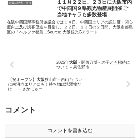
１１月２２日、２３日に
大阪
市内
大阪の観光・旅行
で中四国９県
観光
物産展開催 ご
当地キャラも多数登場
在阪中四国県事務所協議会では１４日、中四国エリアの認知度・関心
度向上及び誘客促進を目指し、２２日、２３日の２日間、大阪市都島
区の「ベルファ都島...Source: 大阪観光Gアラート
2025年
大阪
・関西万博への子ども招待に
ついて – 泉佐野市
【祝オープン】
大阪
狭山市・西山台 つい
に南河内エリアにも！持ち物は洗濯物だ
け … – さかにゅー
コメント
コメントを書き込む