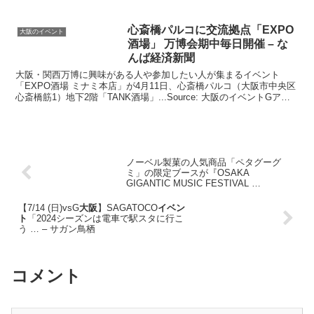
心斎橋パルコに交流拠点「EXPO
大阪のイベント
酒場」 万博会期中毎日開催 – な
んば経済新聞
大阪・関西万博に興味がある人や参加したい人が集まるイベント
「EXPO酒場 ミナミ本店」が4月11日、心斎橋パルコ（大阪市中央区
心斎橋筋1）地下2階「TANK酒場」...Source: 大阪のイベントGアラ
ート
ノーベル製菓の人気商品「ペタグーグ
ミ」の限定ブースが『OSAKA
GIGANTIC MUSIC FESTIVAL …
【7/14 (日)vsG
大阪
】SAGATOCO
イベン
ト
「2024シーズンは電車で駅スタに行こ
う … – サガン鳥栖
コメント