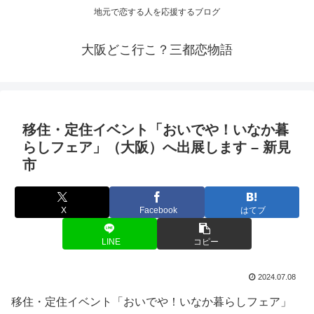
地元で恋する人を応援するブログ
大阪どこ行こ？三都恋物語
移住・定住
イベント
「おいでや！いなか暮
らしフェア」（
大阪
）へ出展します – 新見
市
X
Facebook
はてブ
LINE
コピー
2024.07.08
移住・定住イベント「おいでや！いなか暮らしフェア」