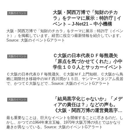
大阪
・関西万博で「知財のチカ
大阪のイベント
ラ」をテーマに展示：特許庁 |
イ
ベント
– J-Net21 – 中小機構
大阪・関西万博で「知財のチカラ」をテーマに展示：特許庁（イベン
ト）」を掲載しています。経営に役立つ最新情報を紹介しています。
Source: 大阪のイベントGアラート
Ｃ
大阪
の日本代表ＤＦ毎熊晟矢
大阪のイベント
「原点を気づかせてくれた」小中
学生１００人とサッカー
イベント
Ｃ大阪の日本代表ＤＦ毎熊晟矢、Ｃ大阪ＭＦ上門知樹、Ｃ大阪から鳥
栖に期限付き移籍中のＭＦ西川潤が１５日、ヤンマースタジアム長居
で、かつてＣ大阪などで...Source: 大阪のイベントGアラート
「結局黒字化じゃないか」「メデ
大阪のイベント
ィアの責任は？」などの声も。
《
大阪
・関西万博の運営費黒字化
…
最も重要なことは、巨大なイベントを開催することに尽きるのだ。し
かし、かつての1964年東京五輪、1970年大阪万博の頃とではかなり
趣きが異なっている。Source: 大阪のイベントGアラート