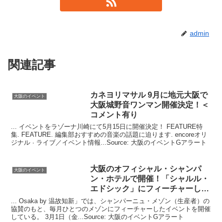
admin
関連記事
カネヨリマサル 9月に地元
大阪
で
大阪のイベント
大阪
城野音ワンマン開催決定！＜
コメント有り
... イベントをラゾーナ川崎にて5月15日に開催決定！ FEATURE特
集. FEATURE. 編集部おすすめの音楽の話題に迫ります. encoreオリ
ジナル · ライブ／イベント情報...Source: 大阪のイベントGアラート
大阪
のオフィシャル・シャンパ
大阪のイベント
ン・ホテルで開催！「シャルル・
エドシック」にフィーチャーした
…
... Osaka by 温故知新」では、シャンパーニュ・メゾン（生産者）の
協賛のもと、毎月ひとつのメゾンにフィーチャーしたイベントを開催
している。 3月1日（金...Source: 大阪のイベントGアラート